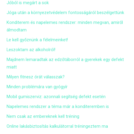
Jóból is megárt a sok
Jóga után a környezetvédelem fontosságáról beszélgettünk
Konditerem és napelemes rendszer: minden megvan, amiről
álmodtam
Le kell győznünk a félelmeinket!
Leszoktam az alkoholról!
Majdnem lemaradtak az edzőtáborról a gyerekek egy defekt
miatt
Milyen fitnesz órát válasszak?
Minden problémára van gyógyír
Mobil gumiszerviz: azonnali segítség defekt esetén
Napelemes rendszer a téma már a konditeremben is
Nem csak az embereknek kell tréning
Online lakásbiztosítás kalkulátorral tréningeztem ma