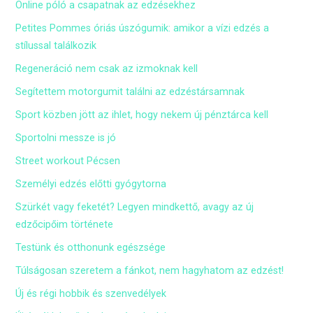
Online póló a csapatnak az edzésekhez
Petites Pommes óriás úszógumik: amikor a vízi edzés a
stílussal találkozik
Regeneráció nem csak az izmoknak kell
Segítettem motorgumit találni az edzéstársamnak
Sport közben jött az ihlet, hogy nekem új pénztárca kell
Sportolni messze is jó
Street workout Pécsen
Személyi edzés előtti gyógytorna
Szürkét vagy feketét? Legyen mindkettő, avagy az új
edzőcipőim története
Testünk és otthonunk egészsége
Túlságosan szeretem a fánkot, nem hagyhatom az edzést!
Új és régi hobbik és szenvedélyek