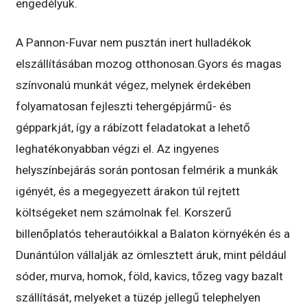
engedélyük.
A Pannon-Fuvar nem pusztán inert hulladékok
elszállításában mozog otthonosan.Gyors és magas
színvonalú munkát végez, melynek érdekében
folyamatosan fejleszti tehergépjármű- és
gépparkját, így a rábízott feladatokat a lehető
leghatékonyabban végzi el. Az ingyenes
helyszínbejárás során pontosan felmérik a munkák
igényét, és a megegyezett árakon túl rejtett
költségeket nem számolnak fel. Korszerű
billenőplatós teherautóikkal a Balaton környékén és a
Dunántúlon vállalják az ömlesztett áruk, mint például
sóder, murva, homok, föld, kavics, tőzeg vagy bazalt
szállítását, melyeket a tüzép jellegű telephelyen