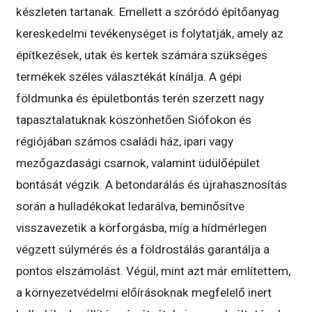
készleten tartanak. Emellett a szóródó építőanyag
kereskedelmi tevékenységet is folytatják, amely az
építkezések, utak és kertek számára szükséges
termékek széles választékát kínálja. A gépi
földmunka és épületbontás terén szerzett nagy
tapasztalatuknak köszönhetően Siófokon és
régiójában számos családi ház, ipari vagy
mezőgazdasági csarnok, valamint üdülőépület
bontását végzik. A betondarálás és újrahasznosítás
során a hulladékokat ledarálva, beminősítve
visszavezetik a körforgásba, míg a hídmérlegen
végzett súlymérés és a földrostálás garantálja a
pontos elszámolást. Végül, mint azt már említettem,
a környezetvédelmi előírásoknak megfelelő inert