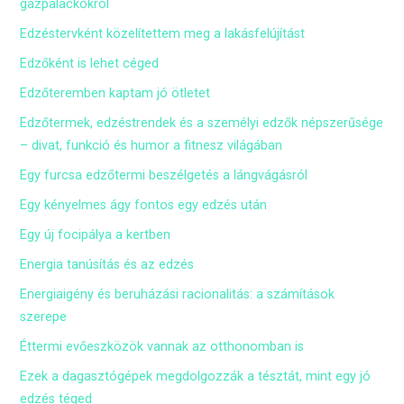
gázpalackokról
Edzéstervként közelítettem meg a lakásfelújítást
Edzőként is lehet céged
Edzőteremben kaptam jó ötletet
Edzőtermek, edzéstrendek és a személyi edzők népszerűsége
– divat, funkció és humor a fitnesz világában
Egy furcsa edzőtermi beszélgetés a lángvágásról
Egy kényelmes ágy fontos egy edzés után
Egy új focipálya a kertben
Energia tanúsítás és az edzés
Energiaigény és beruházási racionalitás: a számítások
szerepe
Éttermi evőeszközök vannak az otthonomban is
Ezek a dagasztógépek megdolgozzák a tésztát, mint egy jó
edzés téged