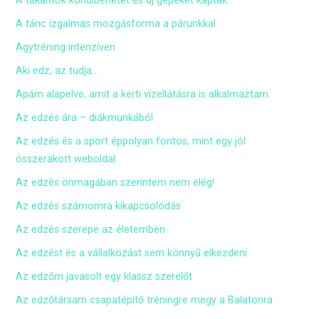
A takarítók kondibérletet és új gépeket kaptak
A tánc izgalmas mozgásforma a párunkkal
Agytréning intenzíven
Aki edz, az tudja…
Apám alapelve, amit a kerti vízellátásra is alkalmaztam
Az edzés ára – diákmunkából
Az edzés és a sport éppolyan fontos, mint egy jól
összerakott weboldal
Az edzés önmagában szerintem nem elég!
Az edzés számomra kikapcsolódás
Az edzés szerepe az életemben
Az edzést és a vállalkozást sem könnyű elkezdeni
Az edzőm javasolt egy klassz szerelőt
Az edzőtársam csapatépítő tréningre megy a Balatonra