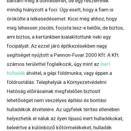
bántam meg a döntésemet, de egy részemnek
mindig hiányzott a foci. Úgy esett, hogy a fiam is
örökölte a lelkesedésemet. Kicsi még ahhoz, hogy
meg lehessen jósolni, focista lesz-e belőle, de biztos,
ami biztos, a kertünkben kialakítottunk neki egy
focipályát. Az ezzel járó építkezésekben nagy
segítséget nyújtott a Pannon-Fuvar 2000 Kft. A Kft.
számos területtel foglalkozik, úgy mint az
inert
hulladék
átvétel, a gépi földmunka, vagy éppen a
földrostálás. Telephelyük a Környezetvédelmi
Hatóság előírásainak megfelelően biztosít
lehetőséget nem veszélyes építési és bontási
hulladékok átvételére. Az ügyfelek térítés ellenében
helyezhetik el náluk az ilyen típusú inert hulladékokat,
beleértve a különböző kőtörmelékeket, hulladék