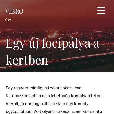
Skip
VIBRO
to
content
City
Egy új focipálya a
kertben
Egy részem mindig is focista akart lenni.
Kamaszkoromban ez a lehetőség komolyan fel is
merült, jó darabig futballoztam egy komoly
egyesületben. Volt olyan szakasz is, amikor szinte