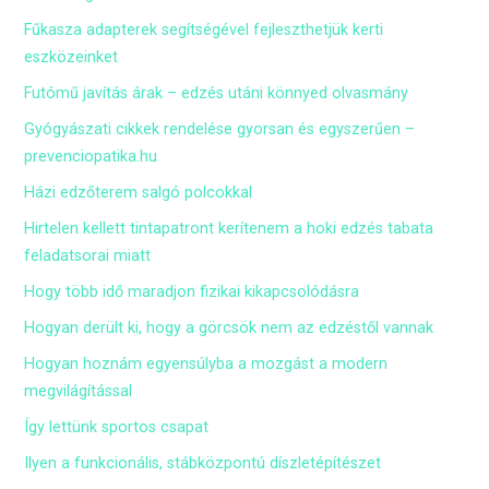
Fűkasza adapterek segítségével fejleszthetjük kerti
eszközeinket
Futómű javítás árak – edzés utáni könnyed olvasmány
Gyógyászati cikkek rendelése gyorsan és egyszerűen –
prevenciopatika.hu
Házi edzőterem salgó polcokkal
Hirtelen kellett tintapatront kerítenem a hoki edzés tabata
feladatsorai miatt
Hogy több idő maradjon fizikai kikapcsolódásra
Hogyan derült ki, hogy a görcsök nem az edzéstől vannak
Hogyan hoznám egyensúlyba a mozgást a modern
megvilágítással
Így lettünk sportos csapat
Ilyen a funkcionális, stábközpontú díszletépítészet