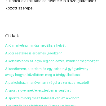
hulladék elszállítása és átvétele is a szolgáltatások
között szerepel.
Cikkek
A jó marketing mindig megállja a helyét
A jogi esetekre is érdemes „ráedzeni”
A kertészkedés az egyik legjobb edzés, mindent megmozgat
A konditerem, a térdem és egy csipetnyi gyógynövény –
avagy hogyan küzdöttem meg a térdgyulladással
A parkolóházi manőver, ami végül a szervizbe vezetett
A sport a gyermekfejlesztésben is segíthet
A sportra mindig rossz hatással van az alkohol?