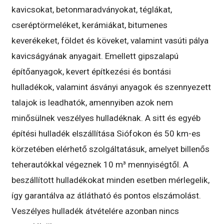
kavicsokat, betonmaradványokat, téglákat,
cseréptörmeléket, kerámiákat, bitumenes
keverékeket, földet és köveket, valamint vasúti pálya
kavicságyának anyagait. Emellett gipszalapú
építőanyagok, kevert építkezési és bontási
hulladékok, valamint ásványi anyagok és szennyezett
talajok is leadhatók, amennyiben azok nem
minősülnek veszélyes hulladéknak. A sitt és egyéb
építési hulladék elszállítása Siófokon és 50 km-es
körzetében elérhető szolgáltatásuk, amelyet billenős
teherautókkal végeznek 10 m³ mennyiségtől. A
beszállított hulladékokat minden esetben mérlegelik,
így garantálva az átlátható és pontos elszámolást.
Veszélyes hulladék átvételére azonban nincs