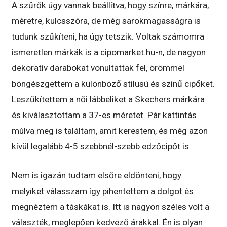
A szűrők úgy vannak beállítva, hogy színre, márkára,
méretre, kulcsszóra, de még sarokmagasságra is
tudunk szűkíteni, ha úgy tetszik. Voltak számomra
ismeretlen márkák is a cipomarket.hu-n, de nagyon
dekoratív darabokat vonultattak fel, örömmel
böngészgettem a különböző stílusú és színű cipőket.
Leszűkítettem a női lábbeliket a Skechers márkára
és kiválasztottam a 37-es méretet. Pár kattintás
múlva meg is találtam, amit kerestem, és még azon
kívül legalább 4-5 szebbnél-szebb edzőcipőt is.
Nem is igazán tudtam elsőre eldönteni, hogy
melyiket válasszam így pihentettem a dolgot és
megnéztem a táskákat is. Itt is nagyon széles volt a
választék, meglepően kedvező árakkal. Én is olyan