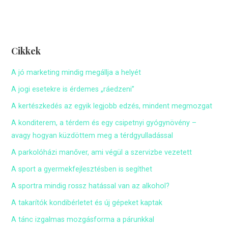
Cikkek
A jó marketing mindig megállja a helyét
A jogi esetekre is érdemes „ráedzeni”
A kertészkedés az egyik legjobb edzés, mindent megmozgat
A konditerem, a térdem és egy csipetnyi gyógynövény –
avagy hogyan küzdöttem meg a térdgyulladással
A parkolóházi manőver, ami végül a szervizbe vezetett
A sport a gyermekfejlesztésben is segíthet
A sportra mindig rossz hatással van az alkohol?
A takarítók kondibérletet és új gépeket kaptak
A tánc izgalmas mozgásforma a párunkkal