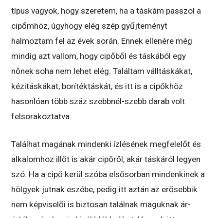
típus vagyok, hogy szeretem, ha a táskám passzol a
cipőmhöz, úgyhogy elég szép gyűjteményt
halmoztam fel az évek során. Ennek ellenére még
mindig azt vallom, hogy cipőből és táskából egy
nőnek soha nem lehet elég. Találtam válltáskákat,
kézitáskákat, borítéktáskát, és itt is a cipőkhöz
hasonlóan több száz szebbnél-szebb darab volt
felsorakoztatva.
Találhat magának mindenki ízlésének megfelelőt és
alkalomhoz illőt is akár cipőről, akár táskáról legyen
szó. Ha a cipő kerül szóba elsősorban mindenkinek a
hölgyek jutnak eszébe, pedig itt aztán az erősebbik
nem képviselői is biztosan találnak maguknak ár-