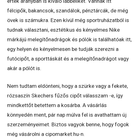
érték arányban is kiváló lábbeliket. Vannak itt
félcipők, bakancsok, szandálok, pénztárcák, de még
övek is számukra. Ezen kívül még sportruházatból is
tudnak választani, esztétikus és kényelmes Nike
márkájú melegítőnadrágok és pólók is találhatóak itt,
egy helyen és kényelmesen be tudják szerezni a
futócipőt, a sporttáskát és a melegítőnadrágot vagy
akár a pólót is.
Nem tudtam eldönteni, hogy a szürke vagy a fekete,
rózsaszín Skechers fűzős cipőt válasszam -e, így
mindkettőt betettem a kosárba. A vásárlás
könnyedén ment, pár nap múlva fel is avathattam új
szerzeményeimet. Biztos vagyok benne, hogy fogok
még vásárolni a cipomarket.hu-n.