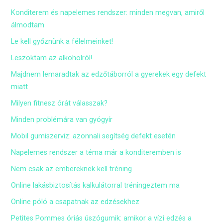
Konditerem és napelemes rendszer: minden megvan, amiről
álmodtam
Le kell győznünk a félelmeinket!
Leszoktam az alkoholról!
Majdnem lemaradtak az edzőtáborról a gyerekek egy defekt
miatt
Milyen fitnesz órát válasszak?
Minden problémára van gyógyír
Mobil gumiszerviz: azonnali segítség defekt esetén
Napelemes rendszer a téma már a konditeremben is
Nem csak az embereknek kell tréning
Online lakásbiztosítás kalkulátorral tréningeztem ma
Online póló a csapatnak az edzésekhez
Petites Pommes óriás úszógumik: amikor a vízi edzés a