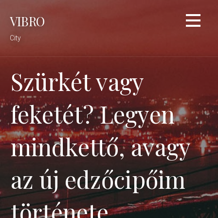
Skip
VIBRO
to
content
City
Szürkét vagy
feketét? Legyen
mindkettő, avagy
az új edzőcipőim
története