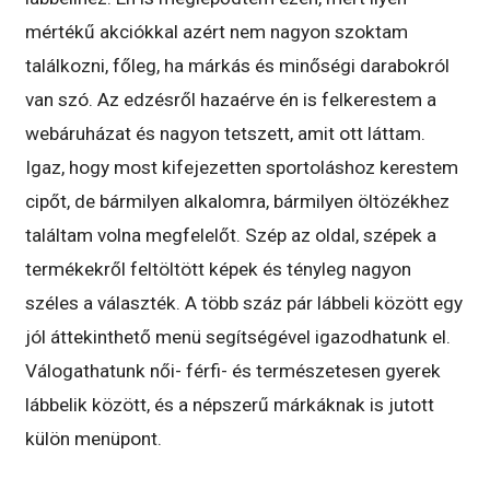
mértékű akciókkal azért nem nagyon szoktam
találkozni, főleg, ha márkás és minőségi darabokról
van szó. Az edzésről hazaérve én is felkerestem a
webáruházat és nagyon tetszett, amit ott láttam.
Igaz, hogy most kifejezetten sportoláshoz kerestem
cipőt, de bármilyen alkalomra, bármilyen öltözékhez
találtam volna megfelelőt. Szép az oldal, szépek a
termékekről feltöltött képek és tényleg nagyon
széles a választék. A több száz pár lábbeli között egy
jól áttekinthető menü segítségével igazodhatunk el.
Válogathatunk női- férfi- és természetesen gyerek
lábbelik között, és a népszerű márkáknak is jutott
külön menüpont.