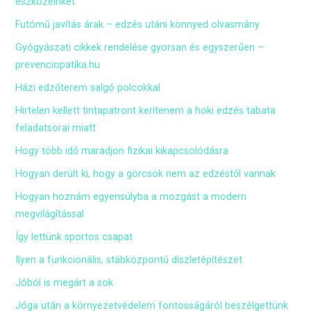
eszközeinket
Futómű javítás árak – edzés utáni könnyed olvasmány
Gyógyászati cikkek rendelése gyorsan és egyszerűen –
prevenciopatika.hu
Házi edzőterem salgó polcokkal
Hirtelen kellett tintapatront kerítenem a hoki edzés tabata
feladatsorai miatt
Hogy több idő maradjon fizikai kikapcsolódásra
Hogyan derült ki, hogy a görcsök nem az edzéstől vannak
Hogyan hoznám egyensúlyba a mozgást a modern
megvilágítással
Így lettünk sportos csapat
Ilyen a funkcionális, stábközpontú díszletépítészet
Jóból is megárt a sok
Jóga után a környezetvédelem fontosságáról beszélgettünk