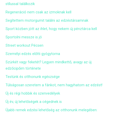
stílussal találkozik
Regeneráció nem csak az izmoknak kell
Segítettem motorgumit találni az edzéstársamnak
Sport közben jött az ihlet, hogy nekem új pénztárca kell
Sportolni messze is jó
Street workout Pécsen
Személyi edzés előtti gyógytorna
Szürkét vagy feketét? Legyen mindkettő, avagy az új
edzőcipőim története
Testünk és otthonunk egészsége
Túlságosan szeretem a fánkot, nem hagyhatom az edzést!
Új és régi hobbik és szenvedélyek
Új év, új lehetőségek a cégednek is
Újabb remek edzési lehetőség az otthonunk melegében: