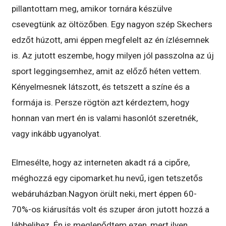
pillantottam meg, amikor tornára készülve
csevegtünk az öltözőben. Egy nagyon szép Skechers
edzőt húzott, ami éppen megfelelt az én ízlésemnek
is. Az jutott eszembe, hogy milyen jól passzolna az új
sport leggingsemhez, amit az előző héten vettem.
Kényelmesnek látszott, és tetszett a színe és a
formája is. Persze rögtön azt kérdeztem, hogy
honnan van mert én is valami hasonlót szeretnék,
vagy inkább ugyanolyat.
Elmesélte, hogy az interneten akadt rá a cipőre,
méghozzá egy cipomarket.hu nevű, igen tetszetős
webáruházban.Nagyon örült neki, mert éppen 60-
70%-os kiárusítás volt és szuper áron jutott hozzá a
lábbelihez. Én is meglepődtem ezen, mert ilyen