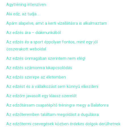
Agytréning intenzíven
Aki edz, az tudja…
Apám alapelve, amit a kerti vízellátásra is alkalmaztam
Az edzés ára – diákmunkából
Az edzés és a sport éppolyan fontos, mint egy jól
összerakott weboldal
Az edzés önmagában szerintem nem elég!
Az edzés számomra kikapcsolódás
Az edzés szerepe az életemben
Az edzést és a vállalkozást sem könnyű elkezdeni
Az edzőm javasolt egy klassz szerelőt
Az edzőtársam csapatépítő tréningre megy a Balatonra
Az edzőteremben találtam megoldást a dugulásra
Az edzőtermi csevegések közben érdekes dolgok derülhetnek