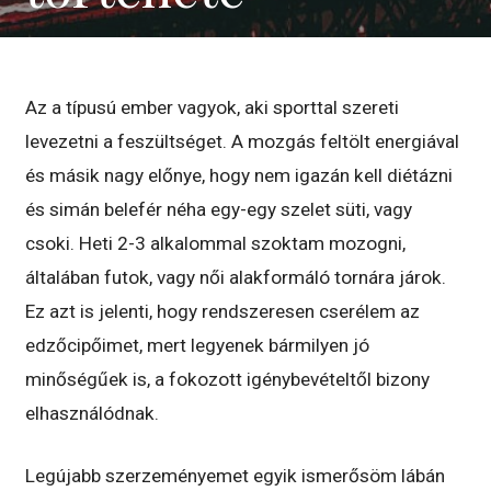
Az a típusú ember vagyok, aki sporttal szereti
levezetni a feszültséget. A mozgás feltölt energiával
és másik nagy előnye, hogy nem igazán kell diétázni
és simán belefér néha egy-egy szelet süti, vagy
csoki. Heti 2-3 alkalommal szoktam mozogni,
általában futok, vagy női alakformáló tornára járok.
Ez azt is jelenti, hogy rendszeresen cserélem az
edzőcipőimet, mert legyenek bármilyen jó
minőségűek is, a fokozott igénybevételtől bizony
elhasználódnak.
Legújabb szerzeményemet egyik ismerősöm lábán