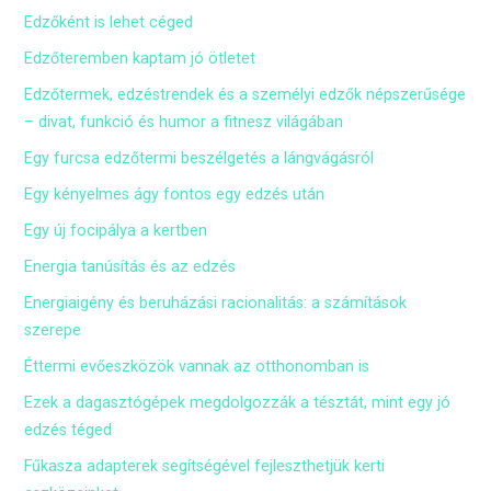
Edzőként is lehet céged
Edzőteremben kaptam jó ötletet
Edzőtermek, edzéstrendek és a személyi edzők népszerűsége
– divat, funkció és humor a fitnesz világában
Egy furcsa edzőtermi beszélgetés a lángvágásról
Egy kényelmes ágy fontos egy edzés után
Egy új focipálya a kertben
Energia tanúsítás és az edzés
Energiaigény és beruházási racionalitás: a számítások
szerepe
Éttermi evőeszközök vannak az otthonomban is
Ezek a dagasztógépek megdolgozzák a tésztát, mint egy jó
edzés téged
Fűkasza adapterek segítségével fejleszthetjük kerti