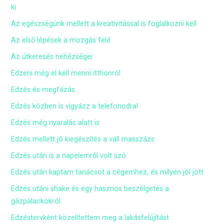
ki
Az egészségünk mellett a kreativitással is foglalkozni kell
Az első lépések a mozgás felé
Az útkeresés nehézségei
Edzeni még el kell menni itthonról
Edzés és megfázás
Edzés közben is vigyázz a telefonodra!
Edzés még nyaralás alatt is
Edzés mellett jó kiegészítés a váll masszázs
Edzés után is a napelemről volt szó
Edzés után kaptam tanácsot a cégemhez, és milyen jól jött
Edzés utáni shake és egy hasznos beszélgetés a
gázpalackokról
Edzéstervként közelítettem meg a lakásfelújítást