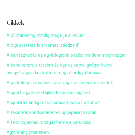
Cikkek
A jó marketing mindig megállja a helyét
A jogi esetekre is érdemes „ráedzeni”
A kertészkedés az egyik legjobb edzés, mindent megmozgat
A konditerem, a térdem és egy csipetnyi gyógynövény –
avagy hogyan küzdöttem meg a térdgyulladással
A parkolóházi manőver, ami végül a szervizbe vezetett
A sport a gyermekfejlesztésben is segíthet
A sportra mindig rossz hatással van az alkohol?
A takarítók kondibérletet és új gépeket kaptak
A tánc izgalmas mozgásforma a párunkkal
Agytréning intenzíven