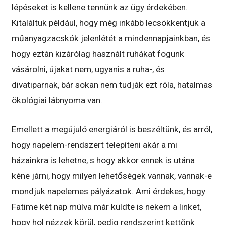
lépéseket is kellene tennünk az ügy érdekében.
Kitaláltuk például, hogy még inkább lecsökkentjük a
műanyagzacskók jelenlétét a mindennapjainkban, és
hogy eztán kizárólag használt ruhákat fogunk
vásárolni, újakat nem, ugyanis a ruha-, és
divatiparnak, bár sokan nem tudják ezt róla, hatalmas
ökológiai lábnyoma van.
Emellett a megújuló energiáról is beszéltünk, és arról,
hogy napelem-rendszert telepíteni akár a mi
házainkra is lehetne, s hogy akkor ennek is utána
kéne járni, hogy milyen lehetőségek vannak, vannak-e
mondjuk napelemes pályázatok. Ami érdekes, hogy
Fatime két nap múlva már küldte is nekem a linket,
hogy hol nézzek körül, pedig rendszerint kettőnk