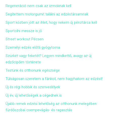
Regeneráció nem csak az izmoknak kell
Segítettem motorgumit találni az edzéstársamnak
Sport közben jött az ihlet, hogy nekem új pénztárca kell
Sportolni messze is jó
Street workout Pécsen
Személyi edzés előtti gyógytorna
Szürkét vagy feketét? Legyen mindkettő, avagy az új
edzőcipőim története
Testünk és otthonunk egészsége
Túlságosan szeretem a fánkot, nem hagyhatom az edzést!
Új és régi hobbik és szenvedélyek
Új év, új lehetőségek a cégednek is
Újabb remek edzési lehetőség az otthonunk melegében:
fürdőszobai csempevágás- és ragasztás