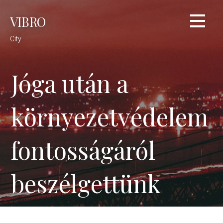
Skip
VIBRO
to
content
City
Jóga után a
környezetvédelem
fontosságáról
beszélgettünk