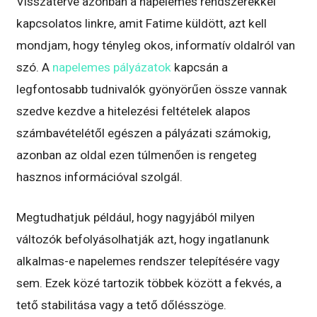
Visszatérve azonban a napelemes rendszerekkel
kapcsolatos linkre, amit Fatime küldött, azt kell
mondjam, hogy tényleg okos, informatív oldalról van
szó. A
napelemes pályázatok
kapcsán a
legfontosabb tudnivalók gyönyörűen össze vannak
szedve kezdve a hitelezési feltételek alapos
számbavételétől egészen a pályázati számokig,
azonban az oldal ezen túlmenően is rengeteg
hasznos információval szolgál.
Megtudhatjuk például, hogy nagyjából milyen
változók befolyásolhatják azt, hogy ingatlanunk
alkalmas-e napelemes rendszer telepítésére vagy
sem. Ezek közé tartozik többek között a fekvés, a
tető stabilitása vagy a tető dőlésszöge.