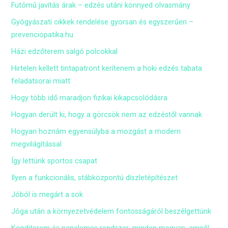
Futómű javítás árak – edzés utáni könnyed olvasmány
Gyógyászati cikkek rendelése gyorsan és egyszerűen –
prevenciopatika.hu
Házi edzőterem salgó polcokkal
Hirtelen kellett tintapatront kerítenem a hoki edzés tabata
feladatsorai miatt
Hogy több idő maradjon fizikai kikapcsolódásra
Hogyan derült ki, hogy a görcsök nem az edzéstől vannak
Hogyan hoznám egyensúlyba a mozgást a modern
megvilágítással
Így lettünk sportos csapat
Ilyen a funkcionális, stábközpontú díszletépítészet
Jóból is megárt a sok
Jóga után a környezetvédelem fontosságáról beszélgettünk