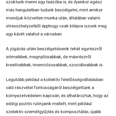
szoktunk menni egy teázóba is, és ilyenkor egész
más hangulatban tudunk beszélgetni, mint amikor
mondjuk közvetlen munka után, általában valami
stresszhelyzetből épphogy csak kilépve iszunk meg
egy kávét valahol a városban.
A jógázás utáni beszélgetéseink tehát egyrészről
intimebbek, megnyílósabbak, de másrészről
kreatívabbak, invenciózusabbak, szociálisabbak is.
Legutóbb például a kollektív felelősségvállalásban
való részvétel fontosságáról beszélgettünk a
környezetvédelem kapcsán, és elhatároztuk, hogy az
eddigi pozitív rutinjaink mellett, mint például
szelektív szemétgyűjtés és komposztálás, újabb