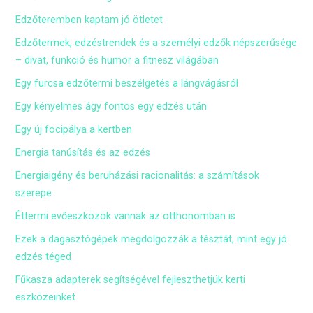
Edzőteremben kaptam jó ötletet
Edzőtermek, edzéstrendek és a személyi edzők népszerűsége
– divat, funkció és humor a fitnesz világában
Egy furcsa edzőtermi beszélgetés a lángvágásról
Egy kényelmes ágy fontos egy edzés után
Egy új focipálya a kertben
Energia tanúsítás és az edzés
Energiaigény és beruházási racionalitás: a számítások
szerepe
Éttermi evőeszközök vannak az otthonomban is
Ezek a dagasztógépek megdolgozzák a tésztát, mint egy jó
edzés téged
Fűkasza adapterek segítségével fejleszthetjük kerti
eszközeinket