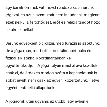
Egy barátnőmmel, Fatimével rendszeresen járunk
jógázni, és azt hiszem, már nem is tudnánk meglenni
ezek nélkül a feltöltődést, erőt és relaxáltságot hozó
alkalmak nélkül.
Járunk egyébként biciklizni, meg túrázni is szoktunk,
de a jóga más, mert ott a mentális-spirituális és
fizikai sík sokkal koordináltabban kell
együttműködjön. A jógát olyan másfél éve kezdtük
csak el, de érdekes módon azóta a kapcsolatunk is
sokat javult, nem csak az egyéni közérzetünk, illetve
egyéni testi-lelki állapotunk.
A jógaórák után ugyanis az utóbbi egy évben el