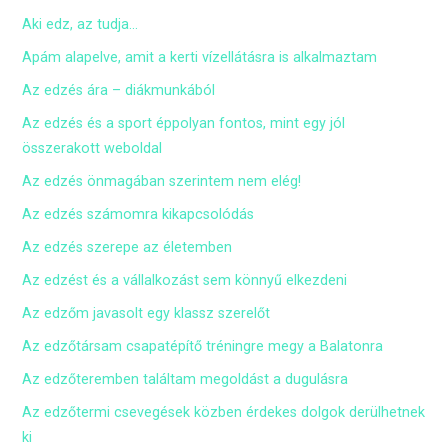
Aki edz, az tudja…
Apám alapelve, amit a kerti vízellátásra is alkalmaztam
Az edzés ára – diákmunkából
Az edzés és a sport éppolyan fontos, mint egy jól
összerakott weboldal
Az edzés önmagában szerintem nem elég!
Az edzés számomra kikapcsolódás
Az edzés szerepe az életemben
Az edzést és a vállalkozást sem könnyű elkezdeni
Az edzőm javasolt egy klassz szerelőt
Az edzőtársam csapatépítő tréningre megy a Balatonra
Az edzőteremben találtam megoldást a dugulásra
Az edzőtermi csevegések közben érdekes dolgok derülhetnek
ki