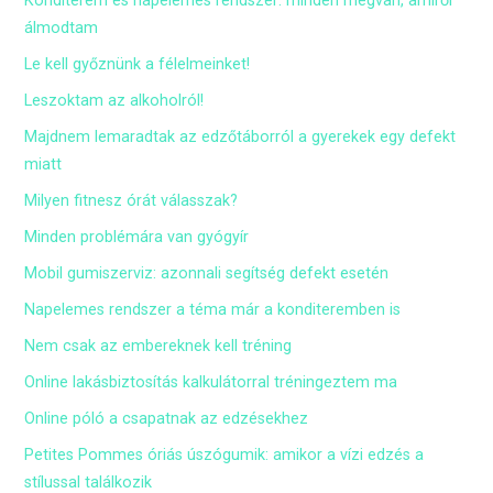
Konditerem és napelemes rendszer: minden megvan, amiről
álmodtam
Le kell győznünk a félelmeinket!
Leszoktam az alkoholról!
Majdnem lemaradtak az edzőtáborról a gyerekek egy defekt
miatt
Milyen fitnesz órát válasszak?
Minden problémára van gyógyír
Mobil gumiszerviz: azonnali segítség defekt esetén
Napelemes rendszer a téma már a konditeremben is
Nem csak az embereknek kell tréning
Online lakásbiztosítás kalkulátorral tréningeztem ma
Online póló a csapatnak az edzésekhez
Petites Pommes óriás úszógumik: amikor a vízi edzés a
stílussal találkozik