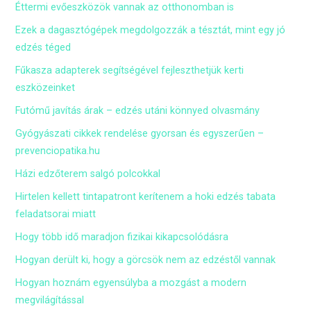
Éttermi evőeszközök vannak az otthonomban is
Ezek a dagasztógépek megdolgozzák a tésztát, mint egy jó
edzés téged
Fűkasza adapterek segítségével fejleszthetjük kerti
eszközeinket
Futómű javítás árak – edzés utáni könnyed olvasmány
Gyógyászati cikkek rendelése gyorsan és egyszerűen –
prevenciopatika.hu
Házi edzőterem salgó polcokkal
Hirtelen kellett tintapatront kerítenem a hoki edzés tabata
feladatsorai miatt
Hogy több idő maradjon fizikai kikapcsolódásra
Hogyan derült ki, hogy a görcsök nem az edzéstől vannak
Hogyan hoznám egyensúlyba a mozgást a modern
megvilágítással