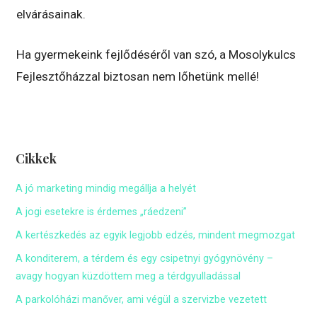
elvárásainak.
Ha gyermekeink fejlődéséről van szó, a Mosolykulcs
Fejlesztőházzal biztosan nem lőhetünk mellé!
Cikkek
A jó marketing mindig megállja a helyét
A jogi esetekre is érdemes „ráedzeni”
A kertészkedés az egyik legjobb edzés, mindent megmozgat
A konditerem, a térdem és egy csipetnyi gyógynövény –
avagy hogyan küzdöttem meg a térdgyulladással
A parkolóházi manőver, ami végül a szervizbe vezetett