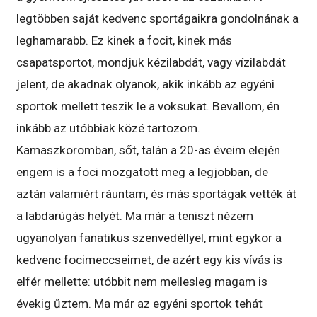
legtöbben saját kedvenc sportágaikra gondolnának a
leghamarabb. Ez kinek a focit, kinek más
csapatsportot, mondjuk kézilabdát, vagy vízilabdát
jelent, de akadnak olyanok, akik inkább az egyéni
sportok mellett teszik le a voksukat. Bevallom, én
inkább az utóbbiak közé tartozom.
Kamaszkoromban, sőt, talán a 20-as éveim elején
engem is a foci mozgatott meg a legjobban, de
aztán valamiért ráuntam, és más sportágak vették át
a labdarúgás helyét. Ma már a teniszt nézem
ugyanolyan fanatikus szenvedéllyel, mint egykor a
kedvenc focimeccseimet, de azért egy kis vívás is
elfér mellette: utóbbit nem mellesleg magam is
évekig űztem. Ma már az egyéni sportok tehát