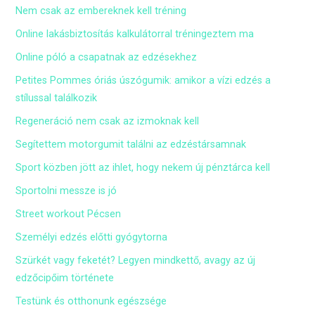
Nem csak az embereknek kell tréning
Online lakásbiztosítás kalkulátorral tréningeztem ma
Online póló a csapatnak az edzésekhez
Petites Pommes óriás úszógumik: amikor a vízi edzés a
stílussal találkozik
Regeneráció nem csak az izmoknak kell
Segítettem motorgumit találni az edzéstársamnak
Sport közben jött az ihlet, hogy nekem új pénztárca kell
Sportolni messze is jó
Street workout Pécsen
Személyi edzés előtti gyógytorna
Szürkét vagy feketét? Legyen mindkettő, avagy az új
edzőcipőim története
Testünk és otthonunk egészsége