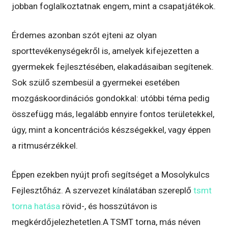
jobban foglalkoztatnak engem, mint a csapatjátékok.
Érdemes azonban szót ejteni az olyan
sporttevékenységekről is, amelyek kifejezetten a
gyermekek fejlesztésében, elakadásaiban segítenek.
Sok szülő szembesül a gyermekei esetében
mozgáskoordinációs gondokkal: utóbbi téma pedig
összefügg más, legalább ennyire fontos területekkel,
úgy, mint a koncentrációs készségekkel, vagy éppen
a ritmusérzékkel.
Éppen ezekben nyújt profi segítséget a Mosolykulcs
Fejlesztőház. A szervezet kínálatában szereplő
tsmt
torna hatása
rövid-, és hosszútávon is
megkérdőjelezhetetlen.A TSMT torna, más néven