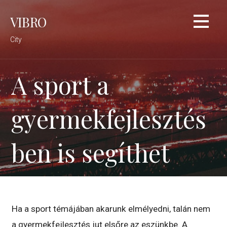
Skip
VIBRO
to
content
City
A sport a
gyermekfejlesztés
ben is segíthet
Ha a sport témájában akarunk elmélyedni, talán nem
a gyermekfejlesztés jut elsőre az eszünkbe. A