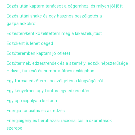
Edzés után kaptam tanácsot a cégemhez, és milyen jól jött
Edzés utáni shake és egy hasznos beszélgetés a
gázpalackokról
Edzéstervként közelítettem meg a lakásfelújítást
Edzőként is lehet céged
Edzőteremben kaptam jó ötletet
Edzőtermek, edzéstrendek és a személyi edzők népszerűsége
– divat, funkció és humor a fitnesz világában
Egy furcsa edzőtermi beszélgetés a lángvágásról
Egy kényelmes ágy fontos egy edzés után
Egy új focipálya a kertben
Energia tanúsítás és az edzés
Energiaigény és beruházási racionalitás: a számítások
szerepe