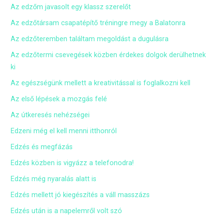
Az edzőm javasolt egy klassz szerelőt
Az edzőtársam csapatépítő tréningre megy a Balatonra
Az edzőteremben találtam megoldást a dugulásra
Az edzőtermi csevegések közben érdekes dolgok derülhetnek
ki
Az egészségünk mellett a kreativitással is foglalkozni kell
Az első lépések a mozgás felé
Az útkeresés nehézségei
Edzeni még el kell menni itthonról
Edzés és megfázás
Edzés közben is vigyázz a telefonodra!
Edzés még nyaralás alatt is
Edzés mellett jó kiegészítés a váll masszázs
Edzés után is a napelemről volt szó