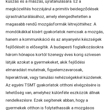
kúszás és a mászás, újratanulására. Ez a
megközelítés hozzájárul a primitív beidegződések
újrastrukturálásához, amely elengedhetetlen a
magasabb rendű mozgásformák létrejöttéhez. A
mondókákkal kísért gyakorlatok nemcsak a mozgás,
hanem a kommunikáció és az anyanyelvi készségek
fejlődését is elősegítik. A budapesti foglalkozásokra
három hónapos kortól tizenegy éves korig szívesen
látják azokat a gyermekeket, akik fejlődési
elmaradást mutatnak, figyelemzavarosak,
hiperaktívak, vagy tanulási nehézségekkel küzdenek.
Az egyéni TSMT gyakorlatok otthoni elvégzésére is
lehetőség van, amelyhez különféle eszközök állnak
rendelkezésre. Ezek segítenek abban, hogy a
gyermekek otthon is folytathassák a mozgásos