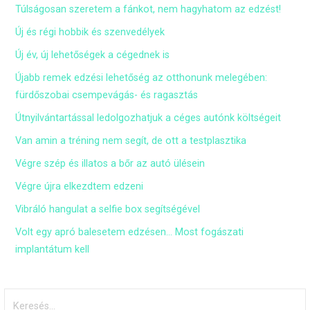
Túlságosan szeretem a fánkot, nem hagyhatom az edzést!
Új és régi hobbik és szenvedélyek
Új év, új lehetőségek a cégednek is
Újabb remek edzési lehetőség az otthonunk melegében:
fürdőszobai csempevágás- és ragasztás
Útnyilvántartással ledolgozhatjuk a céges autónk költségeit
Van amin a tréning nem segít, de ott a testplasztika
Végre szép és illatos a bőr az autó ülésein
Végre újra elkezdtem edzeni
Vibráló hangulat a selfie box segítségével
Volt egy apró balesetem edzésen… Most fogászati
implantátum kell
Keresés: