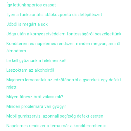
Így lettünk sportos csapat
Ilyen a funkcionális, stábközpontú díszletépítészet
Jóból is megárt a sok
Jóga után a környezetvédelem fontosságáról beszélgettünk
Konditerem és napelemes rendszer: minden megvan, amiről
álmodtam
Le kell győznünk a félelmeinket!
Leszoktam az alkoholról!
Majdnem lemaradtak az edzőtáborról a gyerekek egy defekt
miatt
Milyen fitnesz órát válasszak?
Minden problémára van gyógyír
Mobil gumiszerviz: azonnali segítség defekt esetén
Napelemes rendszer a téma már a konditeremben is