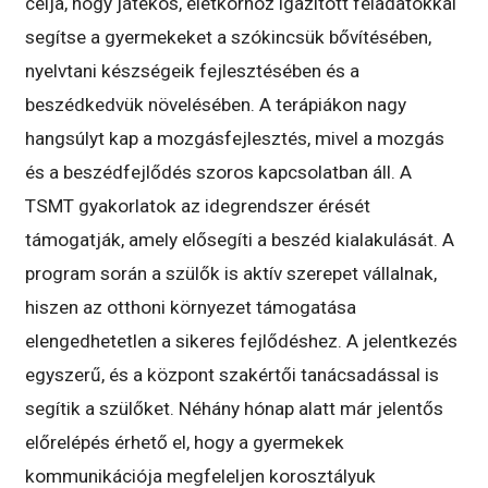
célja, hogy játékos, életkorhoz igazított feladatokkal
segítse a gyermekeket a szókincsük bővítésében,
nyelvtani készségeik fejlesztésében és a
beszédkedvük növelésében. A terápiákon nagy
hangsúlyt kap a mozgásfejlesztés, mivel a mozgás
és a beszédfejlődés szoros kapcsolatban áll. A
TSMT gyakorlatok az idegrendszer érését
támogatják, amely elősegíti a beszéd kialakulását. A
program során a szülők is aktív szerepet vállalnak,
hiszen az otthoni környezet támogatása
elengedhetetlen a sikeres fejlődéshez. A jelentkezés
egyszerű, és a központ szakértői tanácsadással is
segítik a szülőket. Néhány hónap alatt már jelentős
előrelépés érhető el, hogy a gyermekek
kommunikációja megfeleljen korosztályuk