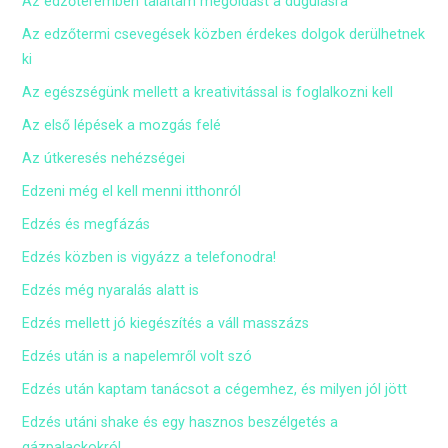
Az edzőteremben találtam megoldást a dugulásra
Az edzőtermi csevegések közben érdekes dolgok derülhetnek
ki
Az egészségünk mellett a kreativitással is foglalkozni kell
Az első lépések a mozgás felé
Az útkeresés nehézségei
Edzeni még el kell menni itthonról
Edzés és megfázás
Edzés közben is vigyázz a telefonodra!
Edzés még nyaralás alatt is
Edzés mellett jó kiegészítés a váll masszázs
Edzés után is a napelemről volt szó
Edzés után kaptam tanácsot a cégemhez, és milyen jól jött
Edzés utáni shake és egy hasznos beszélgetés a
gázpalackokról