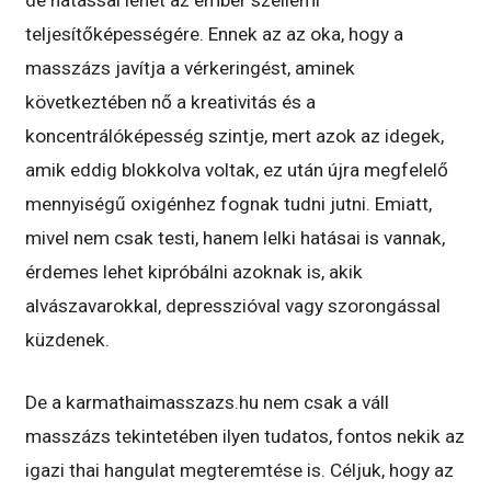
de hatással lehet az ember szellemi
teljesítőképességére. Ennek az az oka, hogy a
masszázs javítja a vérkeringést, aminek
következtében nő a kreativitás és a
koncentrálóképesség szintje, mert azok az idegek,
amik eddig blokkolva voltak, ez után újra megfelelő
mennyiségű oxigénhez fognak tudni jutni. Emiatt,
mivel nem csak testi, hanem lelki hatásai is vannak,
érdemes lehet kipróbálni azoknak is, akik
alvászavarokkal, depresszióval vagy szorongással
küzdenek.
De a karmathaimasszazs.hu nem csak a váll
masszázs tekintetében ilyen tudatos, fontos nekik az
igazi thai hangulat megteremtése is. Céljuk, hogy az