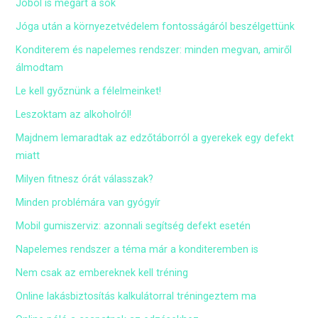
Jóból is megárt a sok
Jóga után a környezetvédelem fontosságáról beszélgettünk
Konditerem és napelemes rendszer: minden megvan, amiről
álmodtam
Le kell győznünk a félelmeinket!
Leszoktam az alkoholról!
Majdnem lemaradtak az edzőtáborról a gyerekek egy defekt
miatt
Milyen fitnesz órát válasszak?
Minden problémára van gyógyír
Mobil gumiszerviz: azonnali segítség defekt esetén
Napelemes rendszer a téma már a konditeremben is
Nem csak az embereknek kell tréning
Online lakásbiztosítás kalkulátorral tréningeztem ma