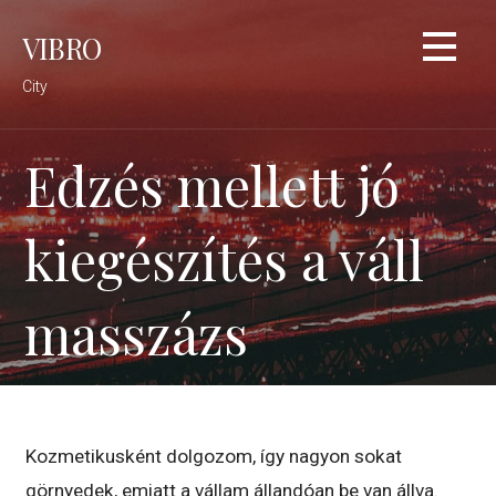
Skip
VIBRO
to
content
City
Edzés mellett jó
kiegészítés a váll
masszázs
Kozmetikusként dolgozom, így nagyon sokat
görnyedek, emiatt a vállam állandóan be van állva.