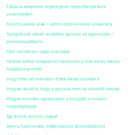
Fűkasza adapterek segítségével fejleszthetjük kerti
eszközeinket
Futómű javítás árak – edzés utáni könnyed olvasmány
Gyógyászati cikkek rendelése gyorsan és egyszerűen –
prevenciopatika.hu
Házi edzőterem salgó polcokkal
Hirtelen kellett tintapatront kerítenem a hoki edzés tabata
feladatsorai miatt
Hogy több idő maradjon fizikai kikapcsolódásra
Hogyan derült ki, hogy a görcsök nem az edzéstől vannak
Hogyan hoznám egyensúlyba a mozgást a modern
megvilágítással
Így lettünk sportos csapat
Ilyen a funkcionális, stábközpontú díszletépítészet