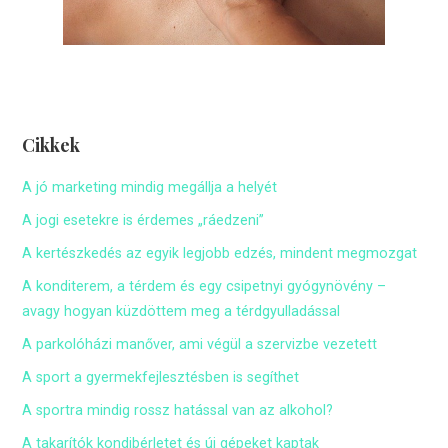
Cikkek
A jó marketing mindig megállja a helyét
A jogi esetekre is érdemes „ráedzeni”
A kertészkedés az egyik legjobb edzés, mindent megmozgat
A konditerem, a térdem és egy csipetnyi gyógynövény –
avagy hogyan küzdöttem meg a térdgyulladással
A parkolóházi manőver, ami végül a szervizbe vezetett
A sport a gyermekfejlesztésben is segíthet
A sportra mindig rossz hatással van az alkohol?
A takarítók kondibérletet és új gépeket kaptak