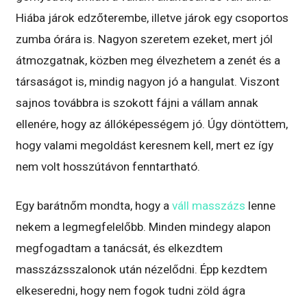
Hiába járok edzőterembe, illetve járok egy csoportos
zumba órára is. Nagyon szeretem ezeket, mert jól
átmozgatnak, közben meg élvezhetem a zenét és a
társaságot is, mindig nagyon jó a hangulat. Viszont
sajnos továbbra is szokott fájni a vállam annak
ellenére, hogy az állóképességem jó. Úgy döntöttem,
hogy valami megoldást keresnem kell, mert ez így
nem volt hosszútávon fenntartható.
Egy barátnőm mondta, hogy a
váll masszázs
lenne
nekem a legmegfelelőbb. Minden mindegy alapon
megfogadtam a tanácsát, és elkezdtem
masszázsszalonok után nézelődni. Épp kezdtem
elkeseredni, hogy nem fogok tudni zöld ágra