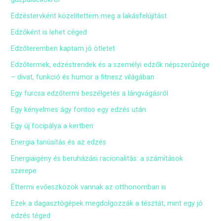
Edzéstervként közelítettem meg a lakásfelújítást
Edzőként is lehet céged
Edzőteremben kaptam jó ötletet
Edzőtermek, edzéstrendek és a személyi edzők népszerűsége
– divat, funkció és humor a fitnesz világában
Egy furcsa edzőtermi beszélgetés a lángvágásról
Egy kényelmes ágy fontos egy edzés után
Egy új focipálya a kertben
Energia tanúsítás és az edzés
Energiaigény és beruházási racionalitás: a számítások
szerepe
Éttermi evőeszközök vannak az otthonomban is
Ezek a dagasztógépek megdolgozzák a tésztát, mint egy jó
edzés téged