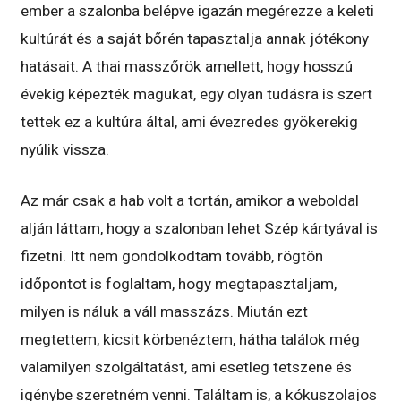
ember a szalonba belépve igazán megérezze a keleti
kultúrát és a saját bőrén tapasztalja annak jótékony
hatásait. A thai masszőrök amellett, hogy hosszú
évekig képezték magukat, egy olyan tudásra is szert
tettek ez a kultúra által, ami évezredes gyökerekig
nyúlik vissza.
Az már csak a hab volt a tortán, amikor a weboldal
alján láttam, hogy a szalonban lehet Szép kártyával is
fizetni. Itt nem gondolkodtam tovább, rögtön
időpontot is foglaltam, hogy megtapasztaljam,
milyen is náluk a váll masszázs. Miután ezt
megtettem, kicsit körbenéztem, hátha találok még
valamilyen szolgáltatást, ami esetleg tetszene és
igénybe szeretném venni. Találtam is, a kókuszolajos