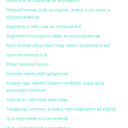
Online póló a csapatnak az edzésekhez
Petites Pommes óriás úszógumik: amikor a vízi edzés a
stílussal találkozik
Regeneráció nem csak az izmoknak kell
Segítettem motorgumit találni az edzéstársamnak
Sport közben jött az ihlet, hogy nekem új pénztárca kell
Sportolni messze is jó
Street workout Pécsen
Személyi edzés előtti gyógytorna
Szürkét vagy feketét? Legyen mindkettő, avagy az új
edzőcipőim története
Testünk és otthonunk egészsége
Túlságosan szeretem a fánkot, nem hagyhatom az edzést!
Új és régi hobbik és szenvedélyek