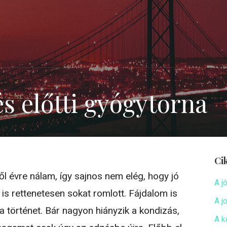
s előtti gyógytorna
Ci
l évre nálam, így sajnos nem elég, hogy jó
A j
 is rettenetesen sokat romlott. Fájdalom is
A j
 történet. Bár nagyon hiányzik a kondizás,
A k