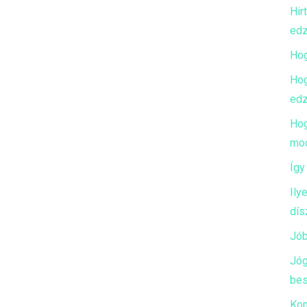
Hir
edz
Hog
Hog
edz
Hog
mod
Így
Ily
dís
Jób
Jóg
bes
Kon