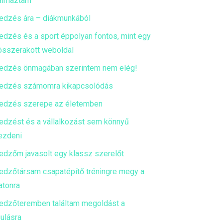
almaztam
edzés ára – diákmunkából
edzés és a sport éppolyan fontos, mint egy
 összerakott weboldal
edzés önmagában szerintem nem elég!
edzés számomra kikapcsolódás
edzés szerepe az életemben
edzést és a vállalkozást sem könnyű
ezdeni
edzőm javasolt egy klassz szerelőt
edzőtársam csapatépítő tréningre megy a
atonra
edzőteremben találtam megoldást a
ulásra