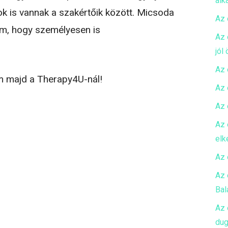
alk
k is vannak a szakértőik között. Micsoda
Az 
om, hogy személyesen is
Az 
jól
Az 
m majd a Therapy4U-nál!
Az 
Az 
Az 
elk
Az 
Az 
Bal
Az 
dug