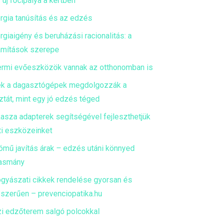
 új focipálya a kertben
rgia tanúsítás és az edzés
rgiaigény és beruházási racionalitás: a
mítások szerepe
ermi evőeszközök vannak az otthonomban is
k a dagasztógépek megdolgozzák a
ztát, mint egy jó edzés téged
asza adapterek segítségével fejleszthetjük
ti eszközeinket
ómű javítás árak – edzés utáni könnyed
asmány
gyászati cikkek rendelése gyorsan és
szerűen – prevenciopatika.hu
i edzőterem salgó polcokkal