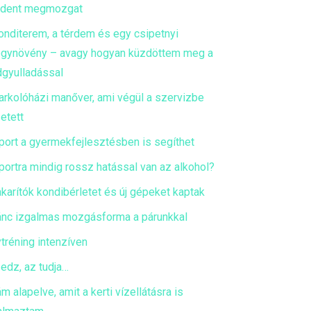
ndent megmozgat
onditerem, a térdem és egy csipetnyi
gynövény – avagy hogyan küzdöttem meg a
dgyulladással
arkolóházi manőver, ami végül a szervizbe
etett
port a gyermekfejlesztésben is segíthet
portra mindig rossz hatással van az alkohol?
akarítók kondibérletet és új gépeket kaptak
ánc izgalmas mozgásforma a párunkkal
tréning intenzíven
 edz, az tudja…
m alapelve, amit a kerti vízellátásra is