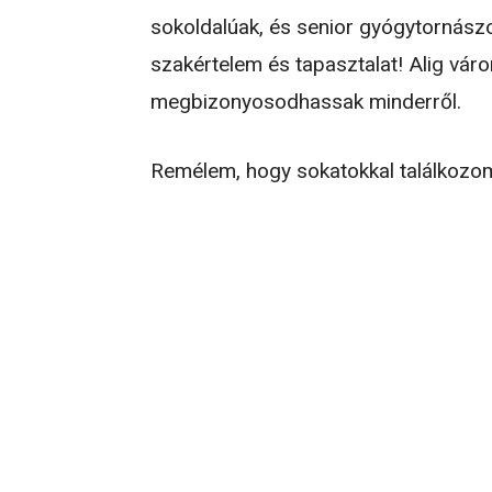
sokoldalúak, és senior gyógytornászo
szakértelem és tapasztalat! Alig vár
megbizonyosodhassak minderről.
Remélem, hogy sokatokkal találkozo