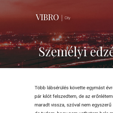
Skip
to
VIBRO
content
City
Személyi edzé
Több lábsérülés követte egymást évrő
pár kilót felszedtem, de az erőnlétem
maradt vissza, szóval nem egyszerű a