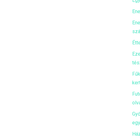
Egy
Ene
Ene
szá
Étt
Eze
tés
Fűk
ker
Fut
olv
Gyó
egy
Ház