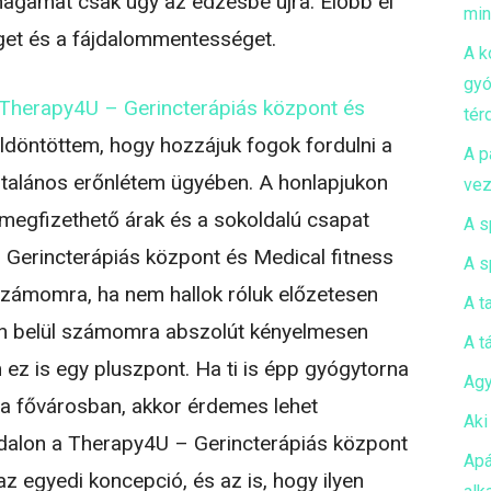
agamat csak úgy az edzésbe újra. Előbb el
mi
get és a fájdalommentességet.
A k
gyó
Therapy4U – Gerincterápiás központ és
tér
eldöntöttem, hogy hozzájuk fogok fordulni a
A p
ltalános erőnlétem ügyében. A honlapjukon
vez
megfizethető árak és a sokoldalú csapat
A s
 Gerincterápiás központ és Medical fitness
A s
 számomra, ha nem hallok róluk előzetesen
A t
en belül számomra abszolút kényelmesen
A t
 ez is egy pluszpont. Ha ti is épp gyógytorna
Agy
 a fővárosban, akkor érdemes lehet
Aki
dalon a Therapy4U – Gerincterápiás központ
Apá
az egyedi koncepció, és az is, hogy ilyen