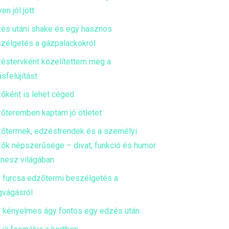
en jól jött
és utáni shake és egy hasznos
zélgetés a gázpalackokról
éstervként közelítettem meg a
ásfelújítást
őként is lehet céged
őteremben kaptam jó ötletet
őtermek, edzéstrendek és a személyi
ők népszerűsége – divat, funkció és humor
itnesz világában
 furcsa edzőtermi beszélgetés a
gvágásról
 kényelmes ágy fontos egy edzés után