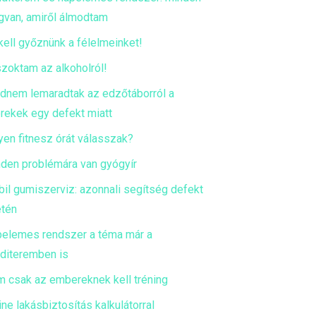
van, amiről álmodtam
kell győznünk a félelmeinket!
zoktam az alkoholról!
dnem lemaradtak az edzőtáborról a
rekek egy defekt miatt
yen fitnesz órát válasszak?
den problémára van gyógyír
il gumiszerviz: azonnali segítség defekt
tén
elemes rendszer a téma már a
diteremben is
 csak az embereknek kell tréning
ine lakásbiztosítás kalkulátorral