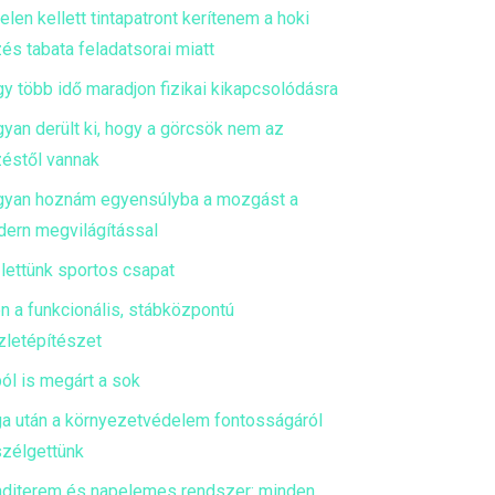
telen kellett tintapatront kerítenem a hoki
és tabata feladatsorai miatt
y több idő maradjon fizikai kikapcsolódásra
yan derült ki, hogy a görcsök nem az
éstől vannak
yan hoznám egyensúlyba a mozgást a
ern megvilágítással
 lettünk sportos csapat
en a funkcionális, stábközpontú
zletépítészet
ól is megárt a sok
a után a környezetvédelem fontosságáról
zélgettünk
diterem és napelemes rendszer: minden