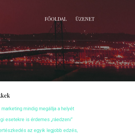
FŐOLDAL
ÜZENET
kkek
ó marketing mindig megállja a helyét
ogi esetekre is érdemes „ráedzeni”
ertészkedés az egyik legjobb edzés,