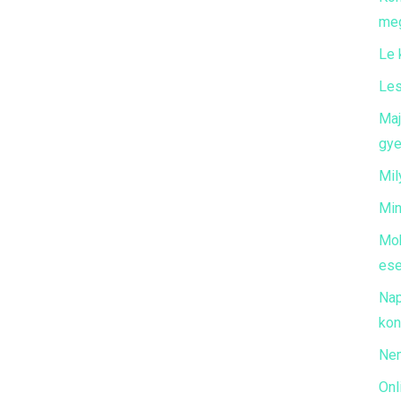
meg
Le 
Les
Maj
gye
Mil
Min
Mob
ese
Nap
kon
Nem
Onl