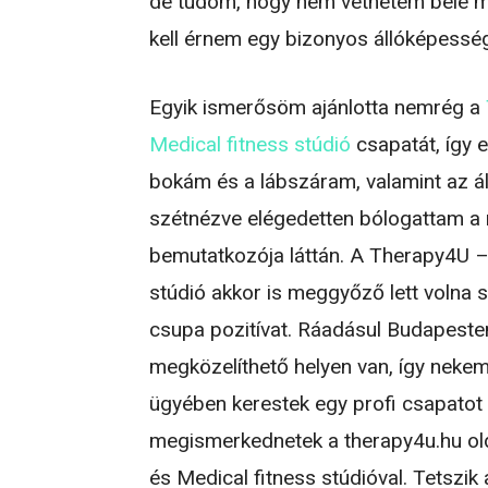
de tudom, hogy nem vethetem bele m
kell érnem egy bizonyos állóképessé
Egyik ismerősöm ajánlotta nemrég a
Medical fitness stúdió
csapatát, így 
bokám és a lábszáram, valamint az á
szétnézve elégedetten bólogattam a 
bemutatkozója láttán. A Therapy4U –
stúdió akkor is meggyőző lett volna
csupa pozitívat. Ráadásul Budapest
megközelíthető helyen van, így nekem
ügyében kerestek egy profi csapatot
megismerkednetek a therapy4u.hu ol
és Medical fitness stúdióval. Tetszik 