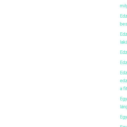
mily
Edz
bes
Edz
lak
Edz
Edz
Edz
edz
a f
Egy
lán
Egy