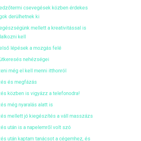
edzőtermi csevegések közben érdekes
gok derülhetnek ki
egészségünk mellett a kreativitással is
lalkozni kell
első lépések a mozgás felé
útkeresés nehézségei
eni még el kell menni itthonról
és és megfázás
és közben is vigyázz a telefonodra!
és még nyaralás alatt is
és mellett jó kiegészítés a váll masszázs
és után is a napelemről volt szó
és után kaptam tanácsot a cégemhez, és