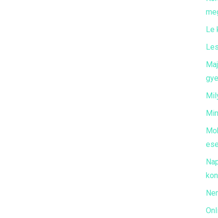
meg
Le 
Les
Maj
gye
Mil
Min
Mob
ese
Nap
kon
Nem
Onl