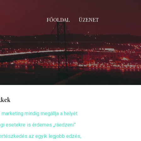
FŐOLDAL
ÜZENET
kkek
ó marketing mindig megállja a helyét
ogi esetekre is érdemes „ráedzeni”
ertészkedés az egyik legjobb edzés,