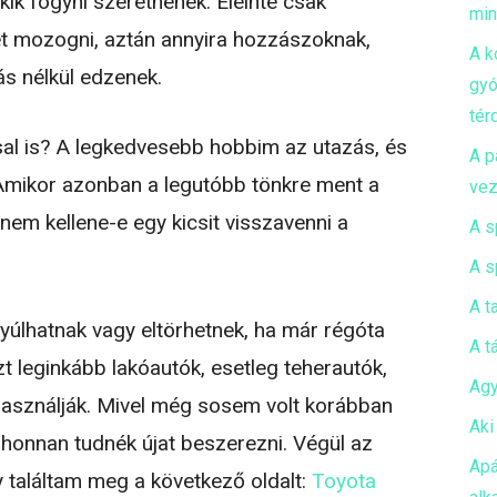
akik fogyni szeretnének. Eleinte csak
mi
t mozogni, aztán annyira hozzászoknak,
A k
ás nélkül edzenek.
gyó
tér
sal is? A legkedvesebb hobbim az utazás, és
A p
 Amikor azonban a legutóbb tönkre ment a
vez
nem kellene-e egy kicsit visszavenni a
A s
A s
A t
nyúlhatnak vagy eltörhetnek, ha már régóta
A t
t leginkább lakóautók, esetleg teherautók,
Agy
sználják. Mivel még sosem volt korábban
Aki
honnan tudnék újat beszerezni. Végül az
Apá
y találtam meg a következő oldalt:
Toyota