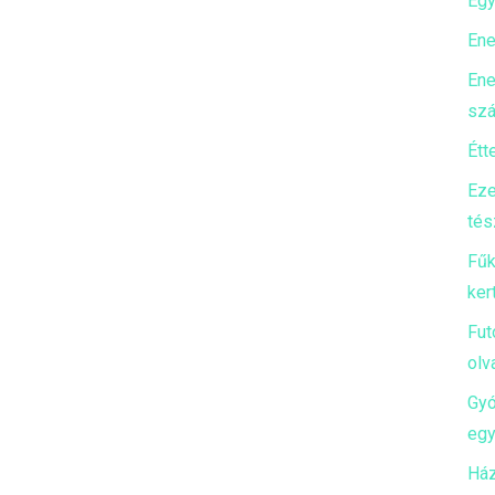
Egy
Ene
Ene
szá
Étt
Eze
tés
Fűk
ker
Fut
olv
Gyó
egy
Ház