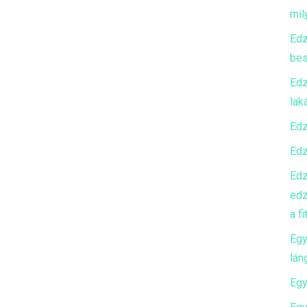
mily
Edz
bes
Edz
lak
Edz
Edz
Edz
edz
a f
Egy
lán
Egy