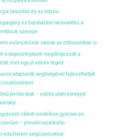
 új focipálya a kertben
rgia tanúsítás és az edzés
rgiaigény és beruházási racionalitás: a
mítások szerepe
ermi evőeszközök vannak az otthonomban is
k a dagasztógépek megdolgozzák a
ztát, mint egy jó edzés téged
asza adapterek segítségével fejleszthetjük
ti eszközeinket
ómű javítás árak – edzés utáni könnyed
asmány
gyászati cikkek rendelése gyorsan és
szerűen – prevenciopatika.hu
i edzőterem salgó polcokkal