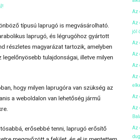
alk
l!
Az 
Az 
ülönböző típusú laprugó is megvásárolható.
jól
abolikus laprugó, és légrugóhoz gyártott
Az 
nd részletes magyarázat tartozik, amelyben
Az 
z legelőnyösebb tulajdonságai, illetve milyen
Az 
Az 
elk
ban, hogy milyen laprugóra van szükség az
Az 
yanis a weboldalon van lehetőség jármű
Az 
kre.
Bal
Az 
tósabbá, erősebbé tenni, laprugó erősítő
dug
tre meggyőzött a felület, és el is mentettem