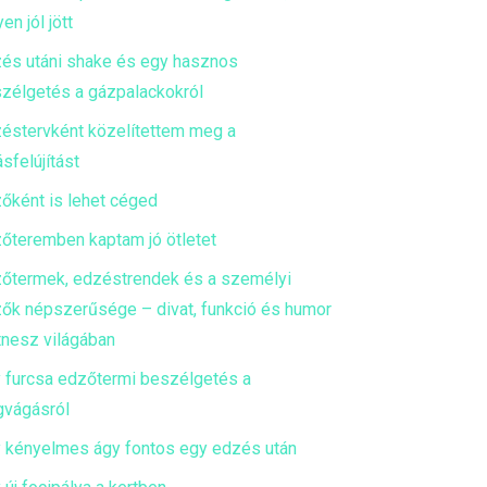
en jól jött
és utáni shake és egy hasznos
zélgetés a gázpalackokról
éstervként közelítettem meg a
ásfelújítást
őként is lehet céged
őteremben kaptam jó ötletet
őtermek, edzéstrendek és a személyi
ők népszerűsége – divat, funkció és humor
itnesz világában
 furcsa edzőtermi beszélgetés a
gvágásról
 kényelmes ágy fontos egy edzés után