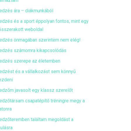
almaztam
edzés ára – diákmunkából
edzés és a sport éppolyan fontos, mint egy
 összerakott weboldal
edzés önmagában szerintem nem elég!
edzés számomra kikapcsolódás
edzés szerepe az életemben
edzést és a vállalkozást sem könnyű
ezdeni
edzőm javasolt egy klassz szerelőt
edzőtársam csapatépítő tréningre megy a
atonra
edzőteremben találtam megoldást a
ulásra