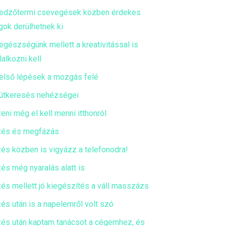
edzőtermi csevegések közben érdekes
gok derülhetnek ki
egészségünk mellett a kreativitással is
lalkozni kell
első lépések a mozgás felé
útkeresés nehézségei
eni még el kell menni itthonról
és és megfázás
és közben is vigyázz a telefonodra!
és még nyaralás alatt is
és mellett jó kiegészítés a váll masszázs
és után is a napelemről volt szó
és után kaptam tanácsot a cégemhez, és