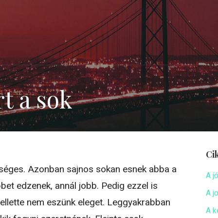
rt a sok
Ci
éges. Azonban sajnos sokan esnek abba a
A j
bet edzenek, annál jobb. Pedig ezzel is
A j
 mellette nem eszünk eleget. Leggyakrabban
A k