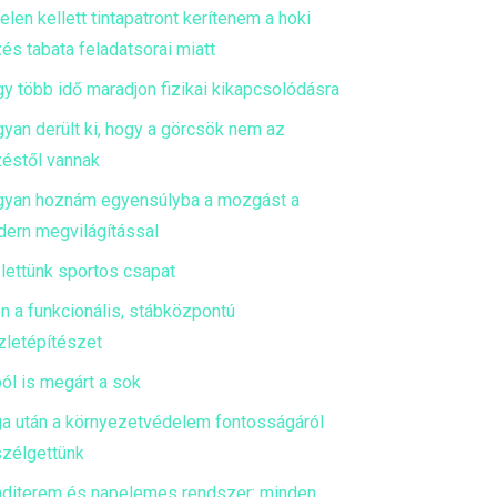
telen kellett tintapatront kerítenem a hoki
és tabata feladatsorai miatt
y több idő maradjon fizikai kikapcsolódásra
yan derült ki, hogy a görcsök nem az
éstől vannak
yan hoznám egyensúlyba a mozgást a
ern megvilágítással
 lettünk sportos csapat
en a funkcionális, stábközpontú
zletépítészet
ól is megárt a sok
a után a környezetvédelem fontosságáról
zélgettünk
diterem és napelemes rendszer: minden