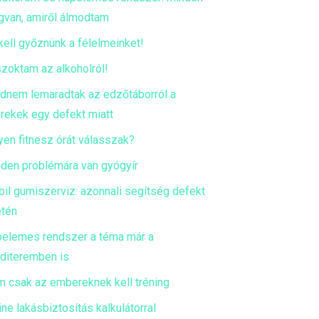
van, amiről álmodtam
kell győznünk a félelmeinket!
zoktam az alkoholról!
dnem lemaradtak az edzőtáborról a
rekek egy defekt miatt
yen fitnesz órát válasszak?
den problémára van gyógyír
il gumiszerviz: azonnali segítség defekt
tén
elemes rendszer a téma már a
diteremben is
 csak az embereknek kell tréning
ine lakásbiztosítás kalkulátorral