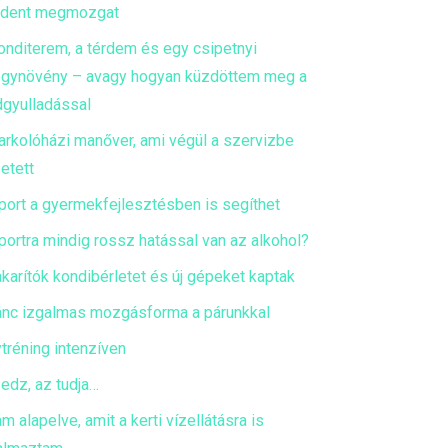
ndent megmozgat
onditerem, a térdem és egy csipetnyi
gynövény – avagy hogyan küzdöttem meg a
dgyulladással
arkolóházi manőver, ami végül a szervizbe
etett
port a gyermekfejlesztésben is segíthet
portra mindig rossz hatással van az alkohol?
akarítók kondibérletet és új gépeket kaptak
ánc izgalmas mozgásforma a párunkkal
tréning intenzíven
 edz, az tudja…
m alapelve, amit a kerti vízellátásra is