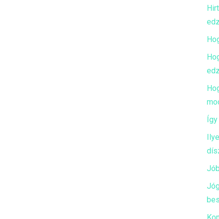
Hir
edz
Hog
Hog
edz
Hog
mod
Így
Ily
dís
Jób
Jóg
bes
Kon