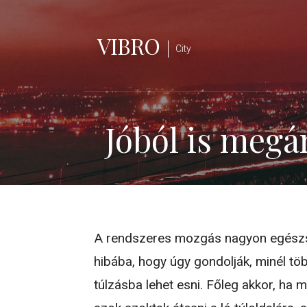
Skip
to
VIBRO
content
City
Jóból is megá
A rendszeres mozgás nagyon egészs
hibába, hogy úgy gondolják, minél töb
túlzásba lehet esni. Főleg akkor, ha