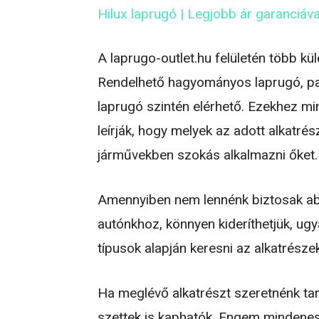
Hilux laprugó | Legjobb ár garanciáva
A laprugo-outlet.hu felületén több k
Rendelhető hagyományos laprugó, par
laprugó szintén elérhető. Ezekhez mi
leírják, hogy melyek az adott alkatrés
járművekben szokás alkalmazni őket.
Amennyiben nem lennénk biztosak ab
autónkhoz, könnyen kideríthetjük, ug
típusok alapján keresni az alkatrésze
Ha meglévő alkatrészt szeretnénk tar
szettek is kaphatók. Engem mindenese