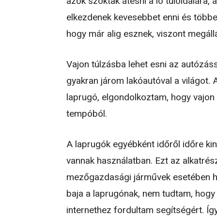
azok szoktak átesni a ló túloldalára, 
elkezdenek kevesebbet enni és többe
hogy már alig esznek, viszont megáll
Vajon túlzásba lehet esni az autózás
gyakran járom lakóautóval a világot.
laprugó, elgondolkoztam, hogy vajon 
tempóból.
A laprugók egyébként időről időre ki
vannak használatban. Ezt az alkatrész
mezőgazdasági járművek esetében ha
baja a laprugónak, nem tudtam, hogy 
internethez fordultam segítségért. Íg