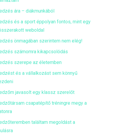
almaztam
edzés ára – diákmunkából
edzés és a sport éppolyan fontos, mint egy
 összerakott weboldal
edzés önmagában szerintem nem elég!
edzés számomra kikapcsolódás
edzés szerepe az életemben
edzést és a vállalkozást sem könnyű
ezdeni
edzőm javasolt egy klassz szerelőt
edzőtársam csapatépítő tréningre megy a
atonra
edzőteremben találtam megoldást a
ulásra