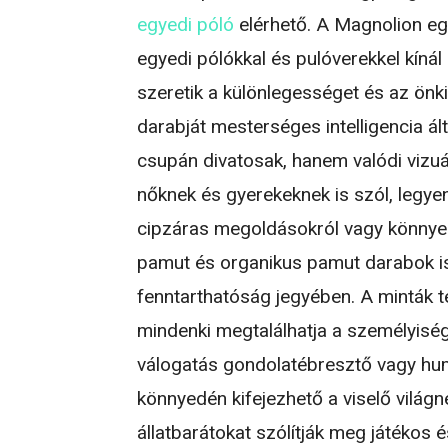
egyedi póló
elérhető. A Magnolion eg
egyedi pólókkal és pulóverekkel kíná
szeretik a különlegességet és az önk
darabját mesterséges intelligencia ált
csupán divatosak, hanem valódi vizuáli
nőknek és gyerekeknek is szól, legye
cipzáras megoldásokról vagy könnye
pamut és organikus pamut darabok is
fenntarthatóság jegyében. A minták t
mindenki megtalálhatja a személyiségé
válogatás gondolatébresztő vagy hu
könnyedén kifejezhető a viselő világ
állatbarátokat szólítják meg játékos 