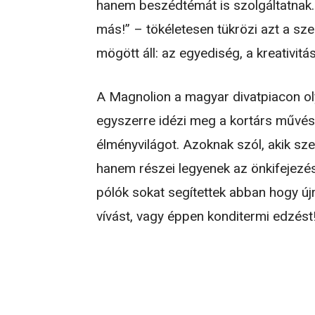
hanem beszédtémát is szolgáltatnak
más!” – tökéletesen tükrözi azt a sz
mögött áll: az egyediség, a kreativi
A Magnolion a magyar divatpiacon ol
egyszerre idézi meg a kortárs művés
élményvilágot. Azoknak szól, akik sze
hanem részei legyenek az önkifejezés
pólók sokat segítettek abban hogy újr
vívást, vagy éppen konditermi edzést