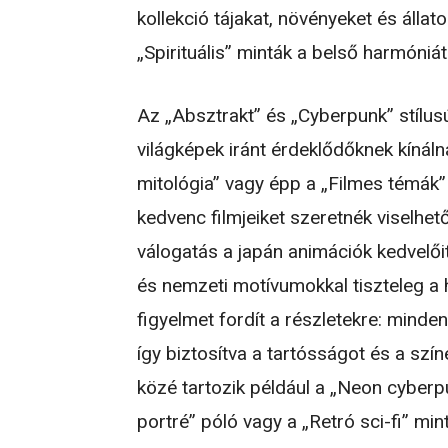
kollekció tájakat, növényeket és álla
„Spirituális” minták a belső harmóni
Az „Absztrakt” és „Cyberpunk” stílusú 
világképek iránt érdeklődőknek kínáln
mitológia” vagy épp a „Filmes témák” 
kedvenc filmjeiket szeretnék viselhet
válogatás a japán animációk kedvelői
és nemzeti motívumokkal tiszteleg a h
figyelmet fordít a részletekre: minde
így biztosítva a tartósságot és a sz
közé tartozik például a „Neon cyberp
portré” póló vagy a „Retró sci-fi” mi