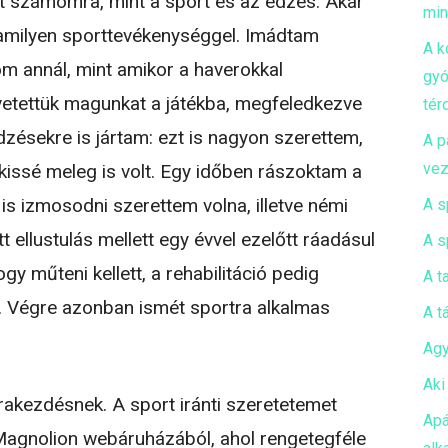
t számomra, mint a sport és az edzés. Akár
mi
valamilyen sporttevékenységgel. Imádtam
A k
öm annál, mint amikor a haverokkal
gyó
vetettük magunkat a játékba, megfeledkezve
tér
edzésekre is jártam: ezt is nagyon szerettem,
A p
vez
 kissé meleg is volt. Egy időben rászoktam a
 is izmosodni szerettem volna, illetve némi
A s
 ellustulás mellett egy évvel ezelőtt ráadásul
A s
gy műteni kellett, a rehabilitáció pedig
A t
. Végre azonban ismét sportra alkalmas
A t
Agy
Aki
kezdésnek. A sport iránti szeretetemet
Apá
Magnolion webáruházából, ahol rengetegféle