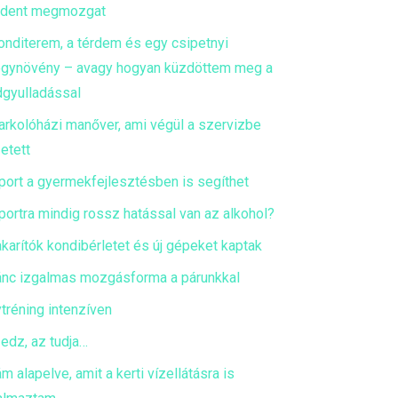
ndent megmozgat
onditerem, a térdem és egy csipetnyi
gynövény – avagy hogyan küzdöttem meg a
dgyulladással
arkolóházi manőver, ami végül a szervizbe
etett
port a gyermekfejlesztésben is segíthet
portra mindig rossz hatással van az alkohol?
akarítók kondibérletet és új gépeket kaptak
ánc izgalmas mozgásforma a párunkkal
tréning intenzíven
 edz, az tudja…
m alapelve, amit a kerti vízellátásra is