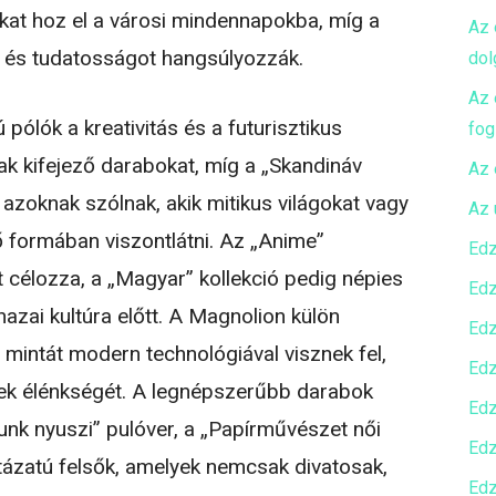
tokat hoz el a városi mindennapokba, míg a
Az 
át és tudatosságot hangsúlyozzák.
dol
Az 
pólók a kreativitás és a futurisztikus
fog
ak kifejező darabokat, míg a „Skandináv
Az 
azoknak szólnak, akik mitikus világokat vagy
Az 
ő formában viszontlátni. Az „Anime”
Edz
t célozza, a „Magyar” kollekció pedig népies
Edz
azai kultúra előtt. A Magnolion külön
Edz
n mintát modern technológiával visznek fel,
Edz
ínek élénkségét. A legnépszerűbb darabok
Edz
unk nyuszi” pulóver, a „Papírművészet női
Edz
ntázatú felsők, amelyek nemcsak divatosak,
Edz