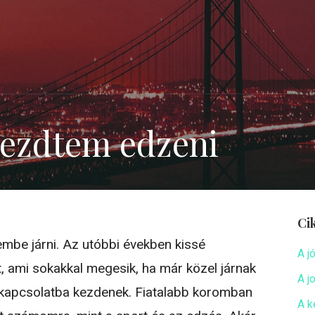
kezdtem edzeni
Ci
mbe járni. Az utóbbi években kissé
A j
nt, ami sokakkal megesik, ha már közel járnak
A j
rkapcsolatba kezdenek. Fiatalabb koromban
A k