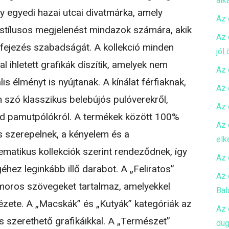
alk
y egyedi hazai utcai divatmárka, amely
Az 
l stílusos megjelenést mindazok számára, akik
Az 
ifejezés szabadságát. A kollekció minden
jól
al ihletett grafikák díszítik, amelyek nem
Az 
s élményt is nyújtanak. A kínálat férfiaknak,
Az 
n szó klasszikus belebújós pulóverekről,
Az 
d pamutpólókról. A termékek között 100%
Az 
 szerepelnek, a kényelem és a
elk
ematikus kollekciók szerint rendeződnek, így
Az 
hez leginkább illő darabot. A „Feliratos”
Az 
moros szövegeket tartalmaz, amelyekkel
Bal
nézete. A „Macskák” és „Kutyák” kategóriák az
Az 
és szerethető grafikáikkal. A „Természet”
dug