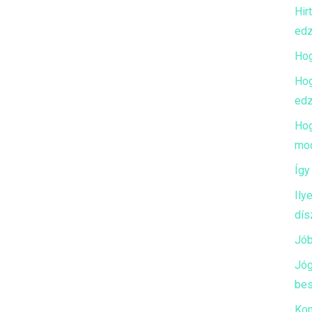
Hir
edz
Hog
Hog
edz
Hog
mod
Így
Ily
dís
Jób
Jóg
bes
Kon