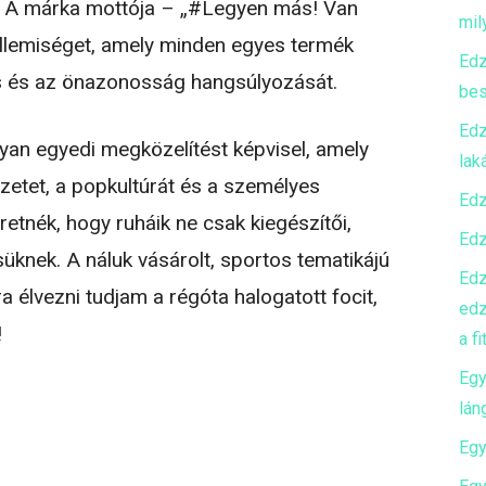
. A márka mottója – „#Legyen más! Van
mily
ellemiséget, amely minden egyes termék
Edz
tás és az önazonosság hangsúlyozását.
bes
Edz
yan egyedi megközelítést képvisel, amely
lak
zetet, a popkultúrát és a személyes
Edz
retnék, hogy ruháik ne csak kiegészítői,
Edz
üknek. A náluk vásárolt, sportos tematikájú
Edz
a élvezni tudjam a régóta halogatott focit,
edz
!
a f
Egy
lán
Egy