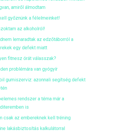
van, amiről álmodtam
kell győznünk a félelmeinket!
zoktam az alkoholról!
dnem lemaradtak az edzőtáborról a
rekek egy defekt miatt
yen fitnesz órát válasszak?
den problémára van gyógyír
il gumiszerviz: azonnali segítség defekt
tén
elemes rendszer a téma már a
diteremben is
 csak az embereknek kell tréning
ine lakásbiztosítás kalkulátorral