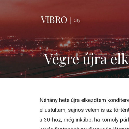
Skip
to
VIBRO
content
City
Végre újra el
Néhány hete újra elkezdtem konditere
ellustultam, sajnos velem is az törté
a 30-hoz, még inkább, ha komoly pá