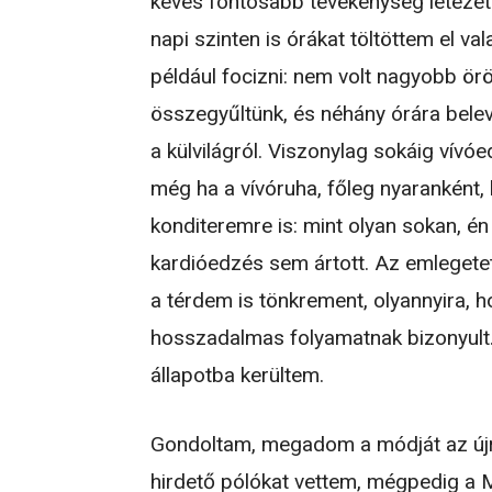
kevés fontosabb tevékenység létezet
napi szinten is órákat töltöttem el 
például focizni: nem volt nagyobb ör
összegyűltünk, és néhány órára bele
a külvilágról. Viszonylag sokáig vívó
még ha a vívóruha, főleg nyaranként,
konditeremre is: mint olyan sokan, én
kardióedzés sem ártott. Az emlegetett
a térdem is tönkrement, olyannyira, ho
hosszadalmas folyamatnak bizonyult
állapotba kerültem.
Gondoltam, megadom a módját az újra
hirdető pólókat vettem, mégpedig a 