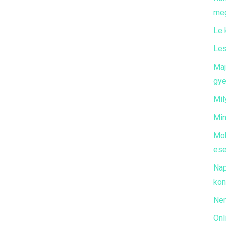
meg
Le 
Les
Maj
gye
Mil
Min
Mob
ese
Nap
kon
Nem
Onl