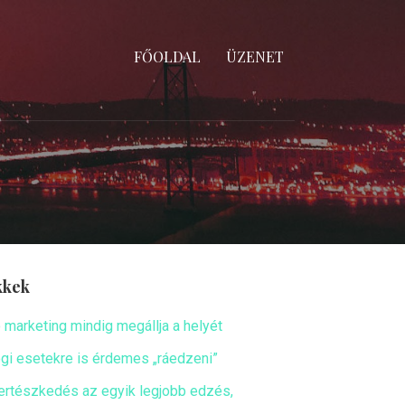
FŐOLDAL
ÜZENET
kkek
ó marketing mindig megállja a helyét
ogi esetekre is érdemes „ráedzeni”
ertészkedés az egyik legjobb edzés,