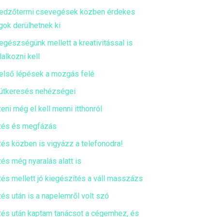
edzőtermi csevegések közben érdekes
gok derülhetnek ki
egészségünk mellett a kreativitással is
lalkozni kell
első lépések a mozgás felé
útkeresés nehézségei
eni még el kell menni itthonról
és és megfázás
és közben is vigyázz a telefonodra!
és még nyaralás alatt is
és mellett jó kiegészítés a váll masszázs
és után is a napelemről volt szó
és után kaptam tanácsot a cégemhez, és