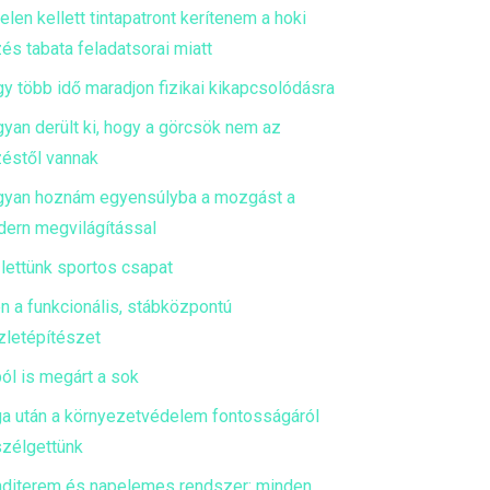
telen kellett tintapatront kerítenem a hoki
és tabata feladatsorai miatt
y több idő maradjon fizikai kikapcsolódásra
yan derült ki, hogy a görcsök nem az
éstől vannak
yan hoznám egyensúlyba a mozgást a
ern megvilágítással
 lettünk sportos csapat
en a funkcionális, stábközpontú
zletépítészet
ól is megárt a sok
a után a környezetvédelem fontosságáról
zélgettünk
diterem és napelemes rendszer: minden