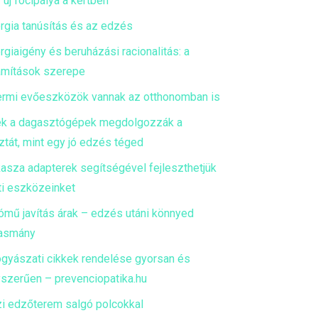
 új focipálya a kertben
rgia tanúsítás és az edzés
rgiaigény és beruházási racionalitás: a
mítások szerepe
ermi evőeszközök vannak az otthonomban is
k a dagasztógépek megdolgozzák a
ztát, mint egy jó edzés téged
asza adapterek segítségével fejleszthetjük
ti eszközeinket
ómű javítás árak – edzés utáni könnyed
asmány
gyászati cikkek rendelése gyorsan és
szerűen – prevenciopatika.hu
i edzőterem salgó polcokkal