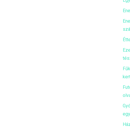
Egy
Ene
Ene
szá
Étt
Eze
tés
Fűk
ker
Fut
olv
Gyó
egy
Ház