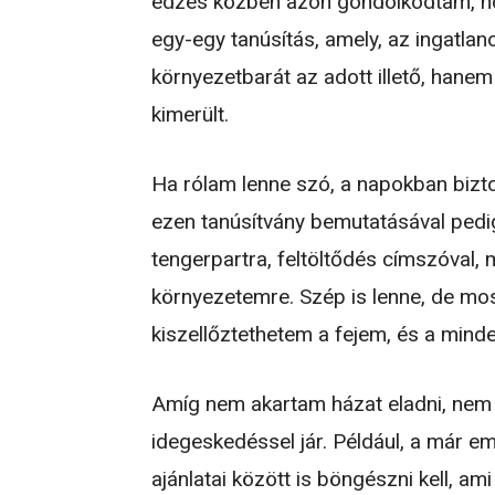
edzés közben azon gondolkodtam, hog
egy-egy tanúsítás, amely, az ingatlan
környezetbarát az adott illető, hanem 
kimerült.
Ha rólam lenne szó, a napokban bizto
ezen tanúsítvány bemutatásával ped
tengerpartra, feltöltődés címszóval, 
környezetemre. Szép is lenne, de mos
kiszellőztethetem a fejem, és a minde
Amíg nem akartam házat eladni, nem 
idegeskedéssel jár. Például, a már eml
ajánlatai között is böngészni kell, a