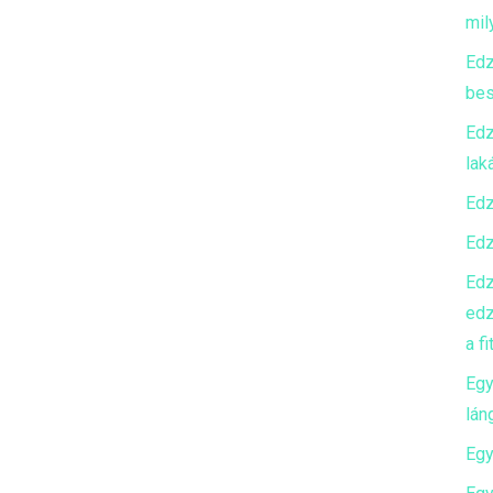
mily
Edz
bes
Edz
lak
Edz
Edz
Edz
edz
a f
Egy
lán
Egy