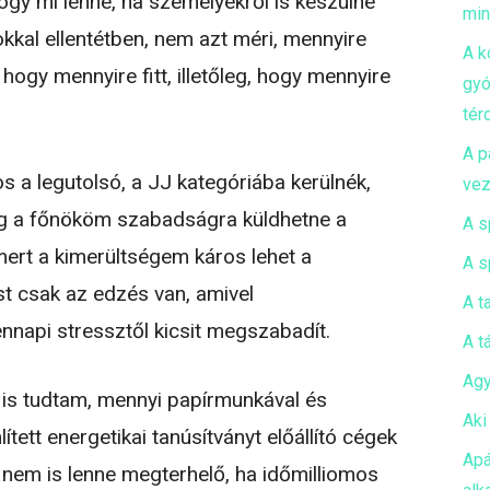
y mi lenne, ha személyekről is készülne
mi
okkal ellentétben, nem azt méri, mennyire
A k
hogy mennyire fitt, illetőleg, hogy mennyire
gyó
tér
A p
s a legutolsó, a JJ kategóriába kerülnék,
vez
ig a főnököm szabadságra küldhetne a
A s
mert a kimerültségem káros lehet a
A s
t csak az edzés van, amivel
A t
nnapi stressztől kicsit megszabadít.
A t
Agy
is tudtam, mennyi papírmunkával és
Aki
ített energetikai tanúsítványt előállító cégek
Apá
mi nem is lenne megterhelő, ha időmilliomos