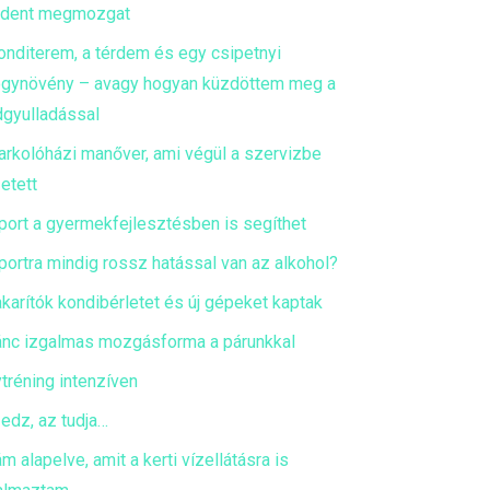
ndent megmozgat
onditerem, a térdem és egy csipetnyi
gynövény – avagy hogyan küzdöttem meg a
dgyulladással
arkolóházi manőver, ami végül a szervizbe
etett
port a gyermekfejlesztésben is segíthet
portra mindig rossz hatással van az alkohol?
akarítók kondibérletet és új gépeket kaptak
ánc izgalmas mozgásforma a párunkkal
tréning intenzíven
 edz, az tudja…
m alapelve, amit a kerti vízellátásra is