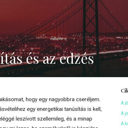
ítás és az edzés
Ci
lakásomat, hogy egy nagyobbra cseréljem.
A j
vételihez egy energetikai tanúsítás is kell,
A j
eléggé leszívott szellemileg, és a minap
A k