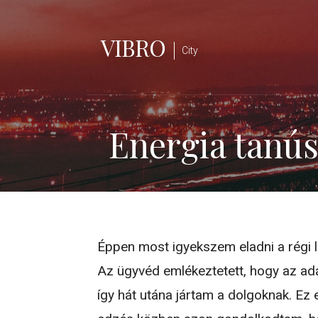
Skip
to
VIBRO
content
City
Energia tanús
Éppen most igyekszem eladni a régi 
Az ügyvéd emlékeztetett, hogy az adás
így hát utána jártam a dolgoknak. Ez 