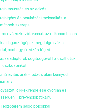
 új focipálya a kertben
rgia tanúsítás és az edzés
rgiaigény és beruházási racionalitás: a
mítások szerepe
ermi evőeszközök vannak az otthonomban is
k a dagasztógépek megdolgozzák a
ztát, mint egy jó edzés téged
asza adapterek segítségével fejleszthetjük
ti eszközeinket
ómű javítás árak – edzés utáni könnyed
asmány
gyászati cikkek rendelése gyorsan és
szerűen – prevenciopatika.hu
i edzőterem salgó polcokkal