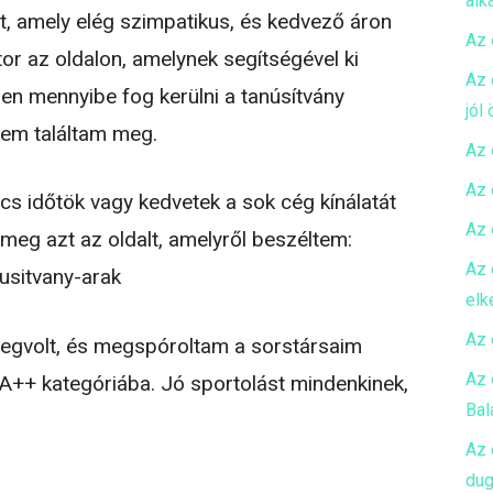
alk
lt, amely elég szimpatikus, és kedvező áron
Az 
tor az oldalon, amelynek segítségével ki
Az 
n mennyibe fog kerülni a tanúsítvány
jól
 nem találtam meg.
Az 
Az 
incs időtök vagy kedvetek a sok cég kínálatát
Az 
k meg azt az oldalt, amelyről beszéltem:
Az 
nusitvany-arak
elk
Az 
megvolt, és megspóroltam a sorstársaim
Az 
A++ kategóriába. Jó sportolást mindenkinek,
Bal
Az 
dug