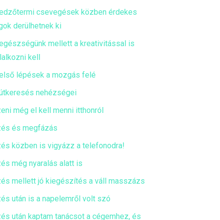
edzőtermi csevegések közben érdekes
gok derülhetnek ki
egészségünk mellett a kreativitással is
lalkozni kell
első lépések a mozgás felé
útkeresés nehézségei
eni még el kell menni itthonról
és és megfázás
és közben is vigyázz a telefonodra!
és még nyaralás alatt is
és mellett jó kiegészítés a váll masszázs
és után is a napelemről volt szó
és után kaptam tanácsot a cégemhez, és