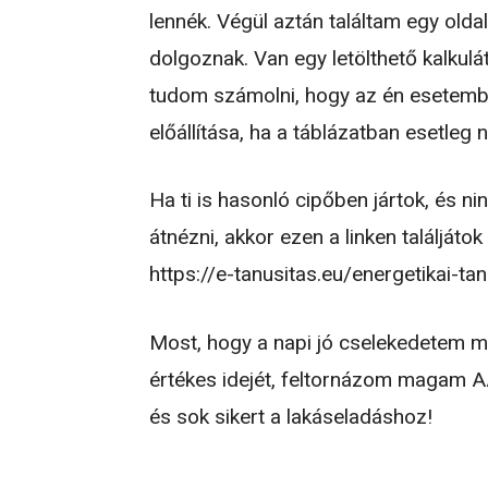
lennék. Végül aztán találtam egy olda
dolgoznak. Van egy letölthető kalkulá
tudom számolni, hogy az én esetembe
előállítása, ha a táblázatban esetleg
Ha ti is hasonló cipőben jártok, és n
átnézni, akkor ezen a linken találjáto
https://e-tanusitas.eu/energetikai-ta
Most, hogy a napi jó cselekedetem 
értékes idejét, feltornázom magam A
és sok sikert a lakáseladáshoz!