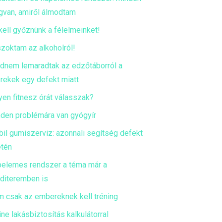
van, amiről álmodtam
kell győznünk a félelmeinket!
zoktam az alkoholról!
dnem lemaradtak az edzőtáborról a
rekek egy defekt miatt
yen fitnesz órát válasszak?
den problémára van gyógyír
il gumiszerviz: azonnali segítség defekt
tén
elemes rendszer a téma már a
diteremben is
 csak az embereknek kell tréning
ine lakásbiztosítás kalkulátorral