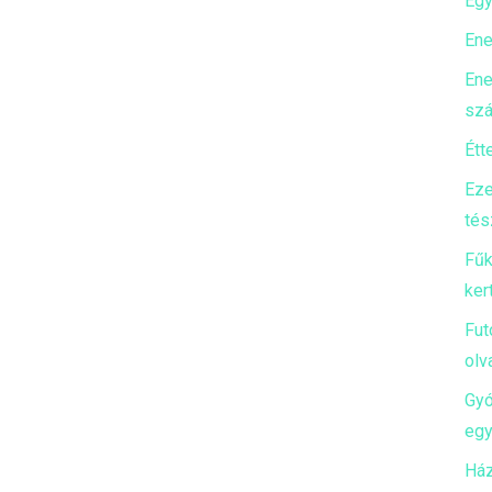
Egy
Ene
Ene
szá
Étt
Eze
tés
Fűk
ker
Fut
olv
Gyó
egy
Ház