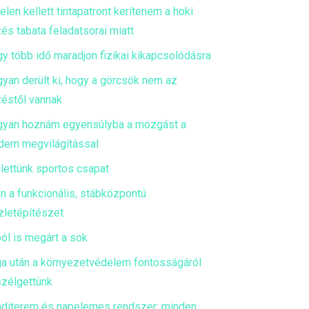
telen kellett tintapatront kerítenem a hoki
és tabata feladatsorai miatt
y több idő maradjon fizikai kikapcsolódásra
yan derült ki, hogy a görcsök nem az
éstől vannak
yan hoznám egyensúlyba a mozgást a
ern megvilágítással
 lettünk sportos csapat
en a funkcionális, stábközpontú
zletépítészet
ól is megárt a sok
a után a környezetvédelem fontosságáról
zélgettünk
diterem és napelemes rendszer: minden