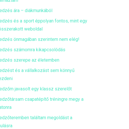
almaztam
edzés ára – diákmunkából
edzés és a sport éppolyan fontos, mint egy
 összerakott weboldal
edzés önmagában szerintem nem elég!
edzés számomra kikapcsolódás
edzés szerepe az életemben
edzést és a vállalkozást sem könnyű
ezdeni
edzőm javasolt egy klassz szerelőt
edzőtársam csapatépítő tréningre megy a
atonra
edzőteremben találtam megoldást a
ulásra