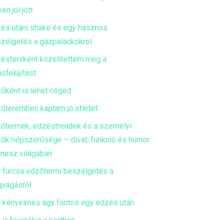
en jól jött
és utáni shake és egy hasznos
zélgetés a gázpalackokról
éstervként közelítettem meg a
ásfelújítást
őként is lehet céged
őteremben kaptam jó ötletet
őtermek, edzéstrendek és a személyi
ők népszerűsége – divat, funkció és humor
itnesz világában
 furcsa edzőtermi beszélgetés a
gvágásról
 kényelmes ágy fontos egy edzés után