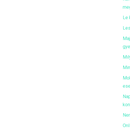
meg
Le 
Les
Maj
gye
Mil
Min
Mob
ese
Nap
kon
Nem
Onl