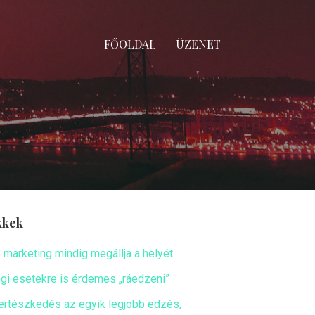
FŐOLDAL
ÜZENET
kkek
ó marketing mindig megállja a helyét
ogi esetekre is érdemes „ráedzeni”
ertészkedés az egyik legjobb edzés,