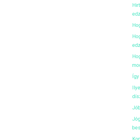
Hir
edz
Hog
Hog
edz
Hog
mod
Így
Ily
dís
Jób
Jóg
bes
Kon