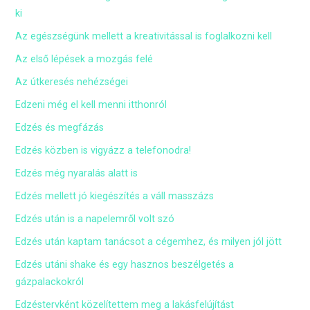
ki
Az egészségünk mellett a kreativitással is foglalkozni kell
Az első lépések a mozgás felé
Az útkeresés nehézségei
Edzeni még el kell menni itthonról
Edzés és megfázás
Edzés közben is vigyázz a telefonodra!
Edzés még nyaralás alatt is
Edzés mellett jó kiegészítés a váll masszázs
Edzés után is a napelemről volt szó
Edzés után kaptam tanácsot a cégemhez, és milyen jól jött
Edzés utáni shake és egy hasznos beszélgetés a
gázpalackokról
Edzéstervként közelítettem meg a lakásfelújítást