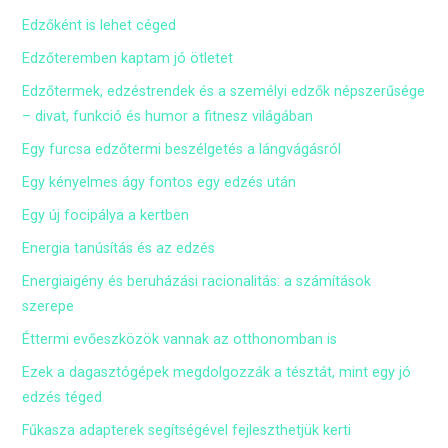
Edzőként is lehet céged
Edzőteremben kaptam jó ötletet
Edzőtermek, edzéstrendek és a személyi edzők népszerűsége
– divat, funkció és humor a fitnesz világában
Egy furcsa edzőtermi beszélgetés a lángvágásról
Egy kényelmes ágy fontos egy edzés után
Egy új focipálya a kertben
Energia tanúsítás és az edzés
Energiaigény és beruházási racionalitás: a számítások
szerepe
Éttermi evőeszközök vannak az otthonomban is
Ezek a dagasztógépek megdolgozzák a tésztát, mint egy jó
edzés téged
Fűkasza adapterek segítségével fejleszthetjük kerti