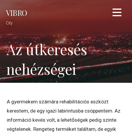
Skip
VIBRO
to
content
City
Az útkeresés
nehézségei
A gyermekem számára rehabilitációs eszközt
kerestem, de egy igazi labirintusba csöppentem. Az
információ kevés volt, a lehetőségek pedig szinte
végtelenek. Rengeteg terméket találtam, de egyik