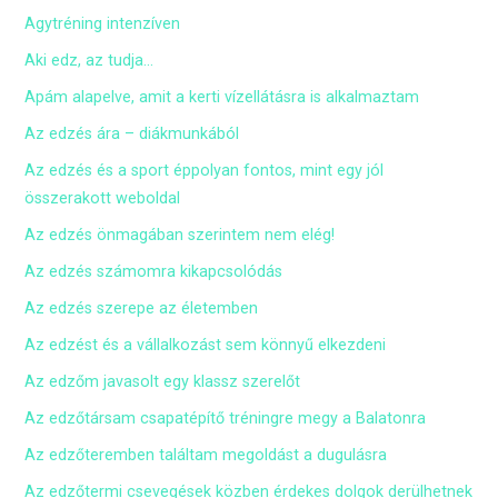
Agytréning intenzíven
Aki edz, az tudja…
Apám alapelve, amit a kerti vízellátásra is alkalmaztam
Az edzés ára – diákmunkából
Az edzés és a sport éppolyan fontos, mint egy jól
összerakott weboldal
Az edzés önmagában szerintem nem elég!
Az edzés számomra kikapcsolódás
Az edzés szerepe az életemben
Az edzést és a vállalkozást sem könnyű elkezdeni
Az edzőm javasolt egy klassz szerelőt
Az edzőtársam csapatépítő tréningre megy a Balatonra
Az edzőteremben találtam megoldást a dugulásra
Az edzőtermi csevegések közben érdekes dolgok derülhetnek