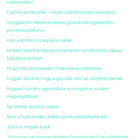
eszközeinket
Futómű javítás árak – edzés utáni könnyed olvasmány
Gyógyászati cikkek rendelése gyorsan és egyszerűen –
prevenciopatika.hu
Házi edzőterem salgó polcokkal
Hirtelen kellett tintapatront kerítenem a hoki edzés tabata
feladatsorai miatt
Hogy több idő maradjon fizikai kikapcsolódásra
Hogyan derült ki, hogy a görcsök nem az edzéstől vannak
Hogyan hoznám egyensúlyba a mozgást a modern
megvilágítással
Így lettünk sportos csapat
Ilyen a funkcionális, stábközpontú díszletépítészet
Jóból is megárt a sok
Jóga után a környezetvédelem fontosságáról beszélgettünk