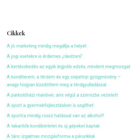
Cikkek
A jó marketing mindig megállja a helyét
A jogi esetekre is érdemes „ráedzeni”
A kertészkedés az egyik legjobb edzés, mindent megmozgat
A konditerem, a térdem és egy csipetnyi gyógynövény –
avagy hogyan küzdöttem meg a térdgyulladással
A parkolóházi manőver, ami végül a szervizbe vezetett
A sport a gyermekfejlesztésben is segíthet
A sportra mindig rossz hatással van az alkohol?
A takarítók kondibérletet és új gépeket kaptak
A tánc izgalmas mozgásforma a párunkkal