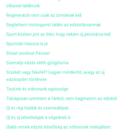
stílussal találkozik
Regeneráció nem csak az izmoknak kell
Segítettem motorgumit találni az edzéstársamnak
Sport közben jött az ihlet, hogy nekem új pénztárca kell
Sportolni messze is jó
Street workout Pécsen
Személyi edzés előtti gyógytorna
Szürkét vagy feketét? Legyen mindkettő, avagy az új
edzőcipőim története
Testünk és otthonunk egészsége
Túlságosan szeretem a fánkot, nem hagyhatom az edzést!
Új és régi hobbik és szenvedélyek
Új év, új lehetőségek a cégednek is
Újabb remek edzési lehetőség az otthonunk melegében: