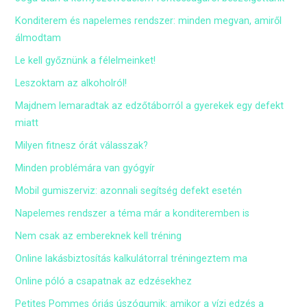
Konditerem és napelemes rendszer: minden megvan, amiről
álmodtam
Le kell győznünk a félelmeinket!
Leszoktam az alkoholról!
Majdnem lemaradtak az edzőtáborról a gyerekek egy defekt
miatt
Milyen fitnesz órát válasszak?
Minden problémára van gyógyír
Mobil gumiszerviz: azonnali segítség defekt esetén
Napelemes rendszer a téma már a konditeremben is
Nem csak az embereknek kell tréning
Online lakásbiztosítás kalkulátorral tréningeztem ma
Online póló a csapatnak az edzésekhez
Petites Pommes óriás úszógumik: amikor a vízi edzés a