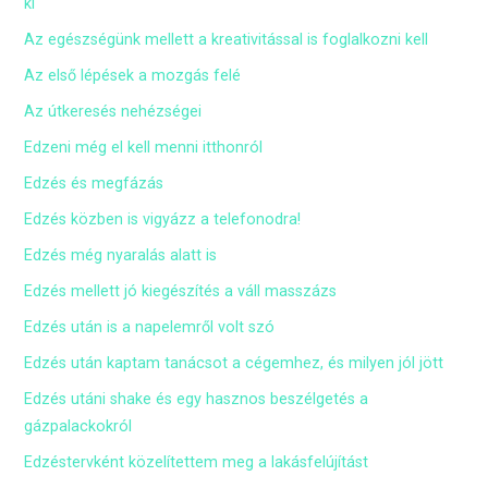
ki
Az egészségünk mellett a kreativitással is foglalkozni kell
Az első lépések a mozgás felé
Az útkeresés nehézségei
Edzeni még el kell menni itthonról
Edzés és megfázás
Edzés közben is vigyázz a telefonodra!
Edzés még nyaralás alatt is
Edzés mellett jó kiegészítés a váll masszázs
Edzés után is a napelemről volt szó
Edzés után kaptam tanácsot a cégemhez, és milyen jól jött
Edzés utáni shake és egy hasznos beszélgetés a
gázpalackokról
Edzéstervként közelítettem meg a lakásfelújítást