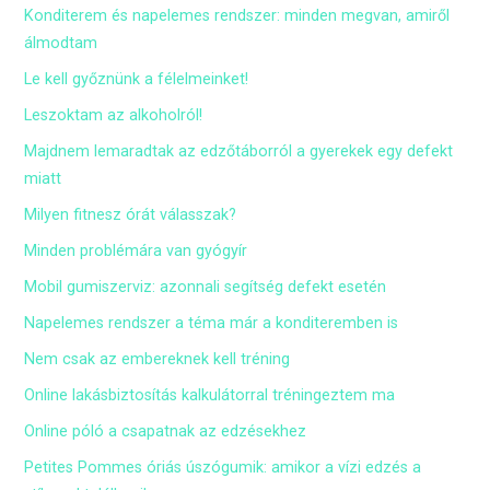
Konditerem és napelemes rendszer: minden megvan, amiről
álmodtam
Le kell győznünk a félelmeinket!
Leszoktam az alkoholról!
Majdnem lemaradtak az edzőtáborról a gyerekek egy defekt
miatt
Milyen fitnesz órát válasszak?
Minden problémára van gyógyír
Mobil gumiszerviz: azonnali segítség defekt esetén
Napelemes rendszer a téma már a konditeremben is
Nem csak az embereknek kell tréning
Online lakásbiztosítás kalkulátorral tréningeztem ma
Online póló a csapatnak az edzésekhez
Petites Pommes óriás úszógumik: amikor a vízi edzés a