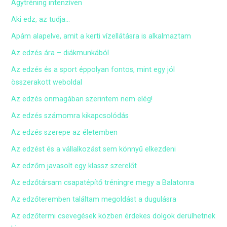
Agytréning intenzíven
Aki edz, az tudja…
Apám alapelve, amit a kerti vízellátásra is alkalmaztam
Az edzés ára – diákmunkából
Az edzés és a sport éppolyan fontos, mint egy jól
összerakott weboldal
Az edzés önmagában szerintem nem elég!
Az edzés számomra kikapcsolódás
Az edzés szerepe az életemben
Az edzést és a vállalkozást sem könnyű elkezdeni
Az edzőm javasolt egy klassz szerelőt
Az edzőtársam csapatépítő tréningre megy a Balatonra
Az edzőteremben találtam megoldást a dugulásra
Az edzőtermi csevegések közben érdekes dolgok derülhetnek