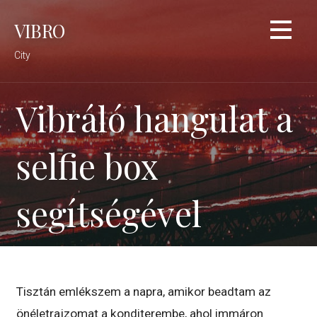
Skip
VIBRO
to
content
City
Vibráló hangulat a
selfie box
segítségével
Tisztán emlékszem a napra, amikor beadtam az
önéletrajzomat a konditerembe, ahol immáron