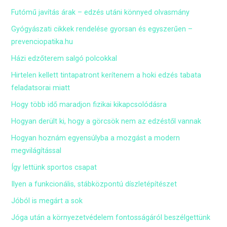
Futómű javítás árak – edzés utáni könnyed olvasmány
Gyógyászati cikkek rendelése gyorsan és egyszerűen –
prevenciopatika.hu
Házi edzőterem salgó polcokkal
Hirtelen kellett tintapatront kerítenem a hoki edzés tabata
feladatsorai miatt
Hogy több idő maradjon fizikai kikapcsolódásra
Hogyan derült ki, hogy a görcsök nem az edzéstől vannak
Hogyan hoznám egyensúlyba a mozgást a modern
megvilágítással
Így lettünk sportos csapat
Ilyen a funkcionális, stábközpontú díszletépítészet
Jóból is megárt a sok
Jóga után a környezetvédelem fontosságáról beszélgettünk