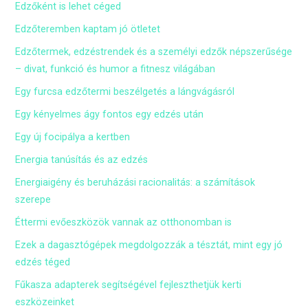
Edzőként is lehet céged
Edzőteremben kaptam jó ötletet
Edzőtermek, edzéstrendek és a személyi edzők népszerűsége
– divat, funkció és humor a fitnesz világában
Egy furcsa edzőtermi beszélgetés a lángvágásról
Egy kényelmes ágy fontos egy edzés után
Egy új focipálya a kertben
Energia tanúsítás és az edzés
Energiaigény és beruházási racionalitás: a számítások
szerepe
Éttermi evőeszközök vannak az otthonomban is
Ezek a dagasztógépek megdolgozzák a tésztát, mint egy jó
edzés téged
Fűkasza adapterek segítségével fejleszthetjük kerti
eszközeinket