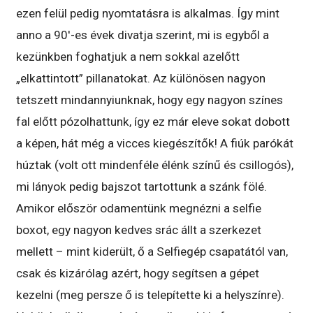
ezen felül pedig nyomtatásra is alkalmas. Így mint
anno a 90′-es évek divatja szerint, mi is egyből a
kezünkben foghatjuk a nem sokkal azelőtt
„elkattintott” pillanatokat. Az különösen nagyon
tetszett mindannyiunknak, hogy egy nagyon színes
fal előtt pózolhattunk, így ez már eleve sokat dobott
a képen, hát még a vicces kiegészítők! A fiúk parókát
húztak (volt ott mindenféle élénk színű és csillogós),
mi lányok pedig bajszot tartottunk a szánk fölé.
Amikor először odamentünk megnézni a selfie
boxot, egy nagyon kedves srác állt a szerkezet
mellett – mint kiderült, ő a Selfiegép csapatától van,
csak és kizárólag azért, hogy segítsen a gépet
kezelni (meg persze ő is telepítette ki a helyszínre).