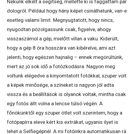
Nekünk elkélt a segítség, mellette ki is faggattam pár
dologról. Például hogy hány képet csinálhatunk, van-e
esetleg valami limit. Megnyugtatott, hogy nincs,
nyugodtan pózolgassunk csak, figyelve, ahogy
visszaszámol a gép, mielőtt villan a vaku. Kiderült,
hogy a gép 8 óra hosszára van kibérelve, ami azt
jelenti, hogy egészen hajnalig – ennek megörültünk,
mert az jó sok idő a fotózkodásra. Nagyon meg
voltunk elégedve a kinyomtatott fotókkal, szuper volt
a képek minősége, a színeket is nagyon jól adta
vissza és a beállítások is olyanok voltak, mintha csak
egy fotós állt volna a lencse túlsó végén. A
főnökünktől egy szuper ötlet volt szerintem, hogy a
fotópapírra eleve kért kis extrákat, ugyanis ilyet is
lehet a Selfiegépnél. A mi fotóinkra automatikusan rá