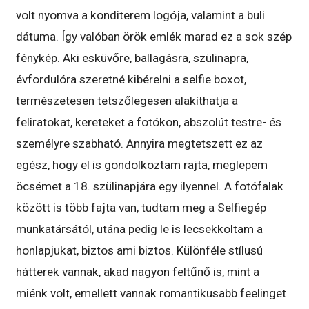
volt nyomva a konditerem logója, valamint a buli
dátuma. Így valóban örök emlék marad ez a sok szép
fénykép. Aki esküvőre, ballagásra, szülinapra,
évfordulóra szeretné kibérelni a selfie boxot,
természetesen tetszőlegesen alakíthatja a
feliratokat, kereteket a fotókon, abszolút testre- és
személyre szabható. Annyira megtetszett ez az
egész, hogy el is gondolkoztam rajta, meglepem
öcsémet a 18. szülinapjára egy ilyennel. A fotófalak
között is több fajta van, tudtam meg a Selfiegép
munkatársától, utána pedig le is lecsekkoltam a
honlapjukat, biztos ami biztos. Különféle stílusú
hátterek vannak, akad nagyon feltűnő is, mint a
miénk volt, emellett vannak romantikusabb feelinget