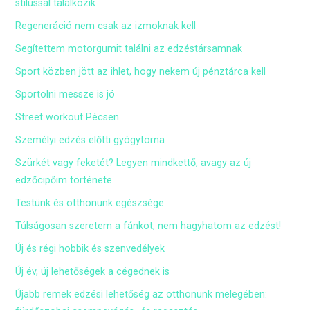
stílussal találkozik
Regeneráció nem csak az izmoknak kell
Segítettem motorgumit találni az edzéstársamnak
Sport közben jött az ihlet, hogy nekem új pénztárca kell
Sportolni messze is jó
Street workout Pécsen
Személyi edzés előtti gyógytorna
Szürkét vagy feketét? Legyen mindkettő, avagy az új
edzőcipőim története
Testünk és otthonunk egészsége
Túlságosan szeretem a fánkot, nem hagyhatom az edzést!
Új és régi hobbik és szenvedélyek
Új év, új lehetőségek a cégednek is
Újabb remek edzési lehetőség az otthonunk melegében: