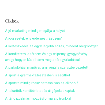
Cikkek
A jó marketing mindig megállja a helyét
A jogi esetekre is érdemes „ráedzeni”
A kertészkedés az egyik legjobb edzés, mindent megmozgat
A konditerem, a térdem és egy csipetnyi gyógynövény –
avagy hogyan küzdöttem meg a térdgyulladással
A parkolóházi manőver, ami végül a szervizbe vezetett
A sport a gyermekfejlesztésben is segíthet
A sportra mindig rossz hatással van az alkohol?
A takarítók kondibérletet és új gépeket kaptak
A tánc izgalmas mozgásforma a párunkkal