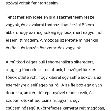
szóval voltak fenntartásaim.
Tehát már egy ideje én is a szakmai team része
vagyok, és ez valami fantasztikus érzés! Bízom
abban, hogy ez még sokáig így lesz, mert nagyon jól
érzem itt magam. A mozgás szeretete mindenkin
érződik és igazán összetartóak vagyunk.
A múltkori céges buli fenomenálisra sikeredett,
reggelig táncoltunk, mulattunk, beszélgettünk. A
főnök ötlete volt, hogy kibérel egy selfie boxot is az
eseményre a selfiegep.hu-ról. A selfie box egy olyan
dobozka, ami érintőképernyővel rendelkezik, és
szuper fotókat tud csinálni, ugyanis egy
csúcsminőségű tükörreflexes kamerát rejt magában,