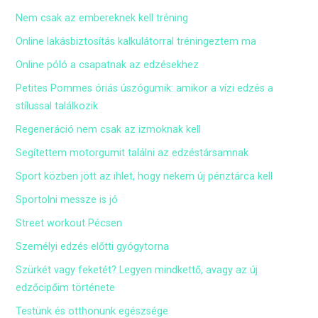
Nem csak az embereknek kell tréning
Online lakásbiztosítás kalkulátorral tréningeztem ma
Online póló a csapatnak az edzésekhez
Petites Pommes óriás úszógumik: amikor a vízi edzés a
stílussal találkozik
Regeneráció nem csak az izmoknak kell
Segítettem motorgumit találni az edzéstársamnak
Sport közben jött az ihlet, hogy nekem új pénztárca kell
Sportolni messze is jó
Street workout Pécsen
Személyi edzés előtti gyógytorna
Szürkét vagy feketét? Legyen mindkettő, avagy az új
edzőcipőim története
Testünk és otthonunk egészsége