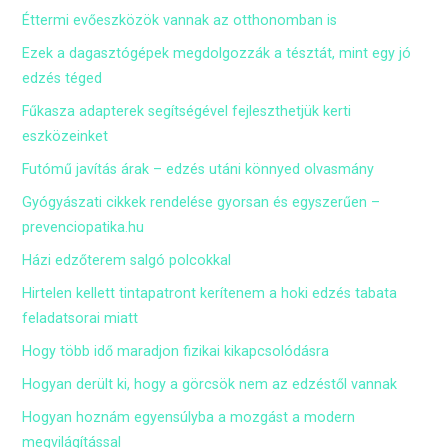
Éttermi evőeszközök vannak az otthonomban is
Ezek a dagasztógépek megdolgozzák a tésztát, mint egy jó
edzés téged
Fűkasza adapterek segítségével fejleszthetjük kerti
eszközeinket
Futómű javítás árak – edzés utáni könnyed olvasmány
Gyógyászati cikkek rendelése gyorsan és egyszerűen –
prevenciopatika.hu
Házi edzőterem salgó polcokkal
Hirtelen kellett tintapatront kerítenem a hoki edzés tabata
feladatsorai miatt
Hogy több idő maradjon fizikai kikapcsolódásra
Hogyan derült ki, hogy a görcsök nem az edzéstől vannak
Hogyan hoznám egyensúlyba a mozgást a modern
megvilágítással