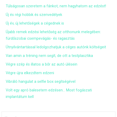
Túlságosan szeretem a fánkot, nem hagyhatom az edzést!
Új és régi hobbik és szenvedélyek
Új év, új lehetőségek a cégednek is
Újabb remek edzési lehetőség az otthonunk melegében:
fürdőszobai csempevágás- és ragasztás
Útnyilvántartással ledolgozhatjuk a céges autónk költségeit
Van amin a tréning nem segít, de ott a testplasztika
Végre szép és illatos a bőr az autó ülésein
Végre újra elkezdtem edzeni
Vibráló hangulat a selfie box segítségével
Volt egy apró balesetem edzésen… Most fogászati
implantátum kell
Keresés: