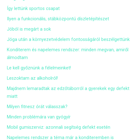
Így lettünk sportos csapat
Ilyen a funkcionális, stábközpontú díszletépítészet
Jóból is megárt a sok
Jóga után a környezetvédelem fontosságáról beszélgettünk
Konditerem és napelemes rendszer: minden megvan, amiről
álmodtam
Le kell győznünk a félelmeinket!
Leszoktam az alkoholról!
Majdnem lemaradtak az edzőtáborról a gyerekek egy defekt
miatt
Milyen fitnesz órát válasszak?
Minden problémára van gyógyír
Mobil gumiszerviz: azonnali segítség defekt esetén
Napelemes rendszer a téma már a konditeremben is