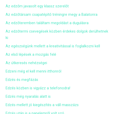
Az edzőm javasolt egy klassz szerelőt
Az edzőtársam csapatépítő tréningre megy a Balatonra
Az edzőteremben találtam megoldást a dugulásra
Az edzőtermi csevegések közben érdekes dolgok derülhetnek
ki
Az egészségünk mellett a kreativitással is foglalkozni kell
Az első lépések a mozgás felé
Az útkeresés nehézségei
Edzeni még el kell menni itthonról
Edzés és megfázás
Edzés közben is vigyázz a telefonodra!
Edzés még nyaralás alatt is
Edzés mellett jó kiegészítés a váll masszázs
Edzés után is a napelemről volt szó