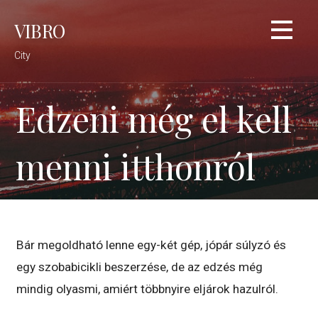
Skip
VIBRO
to
content
City
Edzeni még el kell
menni itthonról
Bár megoldható lenne egy-két gép, jópár súlyzó és
egy szobabicikli beszerzése, de az edzés még
mindig olyasmi, amiért többnyire eljárok hazulról.