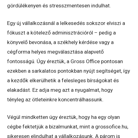
gördülékenyen és stresszmentesen indulhat.
Egy új vállalkozásnál a lelkesedés sokszor elviszi a
fókuszt a kötelező adminisztrációról – pedig a
könyvelő bevonása, a székhely kérdése vagy a
cégforma helyes megválasztása alapvető
fontosságú. Úgy éreztük, a Gross Office pontosan
ezekben a sarkalatos pontokban nyújt segítséget, így
a kezdők elkerülhetik a felesleges bírságokat és
elakadást. Ez adja meg azt a nyugalmat, hogy
tényleg az ötleteinkre koncentrálhassunk.
Végül mindketten úgy éreztük, hogy ha egy olyan
cégbe fektetjük a bizalmunkat, mint a grossofice.hu,
sikeresen elindulhat a vállalkozásunk. A párom is