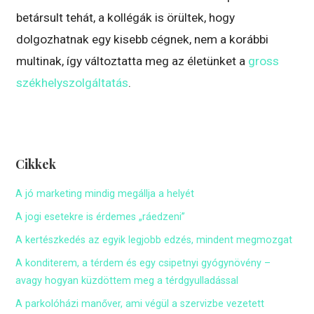
betársult tehát, a kollégák is örültek, hogy
dolgozhatnak egy kisebb cégnek, nem a korábbi
multinak, így változtatta meg az életünket a
gross
székhelyszolgáltatás
.
Cikkek
A jó marketing mindig megállja a helyét
A jogi esetekre is érdemes „ráedzeni”
A kertészkedés az egyik legjobb edzés, mindent megmozgat
A konditerem, a térdem és egy csipetnyi gyógynövény –
avagy hogyan küzdöttem meg a térdgyulladással
A parkolóházi manőver, ami végül a szervizbe vezetett