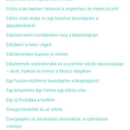
Edzés után kaptam tanácsot a cégemhez, és milyen jól jött
Edzés utáni shake és egy hasznos beszélgetés a
gázpalackokról
Edzéstervként közelítettem meg a lakásfelújítást
Edzőként is lehet céged
Edzőteremben kaptam jó ötletet
Edzőtermek, edzéstrendek és a személyi edzők népszerűsége
– divat, funkció és humor a fitnesz világában
Egy furcsa edzőtermi beszélgetés a lángvágásról
Egy kényelmes ágy fontos egy edzés után
Egy új focipálya a kertben
Energia tanúsítás és az edzés
Energiaigény és beruházási racionalitás: a számítások
szerepe